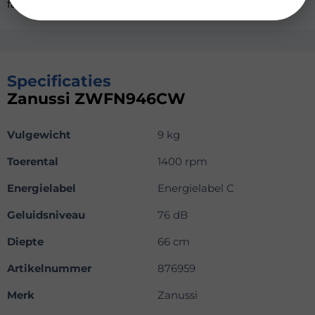
favoriete kleding aan.
Specificaties
Zanussi ZWFN946CW
Vulgewicht
9 kg
Toerental
1400 rpm
Energielabel
Energielabel C
Geluidsniveau
76 dB
Diepte
66 cm
Artikelnummer
876959
Merk
Zanussi