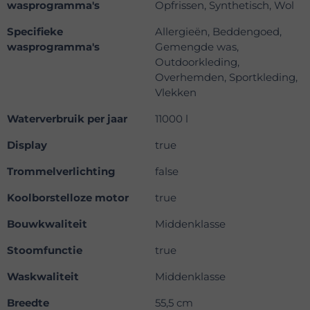
wasprogramma's
Opfrissen, Synthetisch, Wol
Specifieke
Allergieën, Beddengoed,
wasprogramma's
Gemengde was,
Outdoorkleding,
Overhemden, Sportkleding,
Vlekken
Waterverbruik per jaar
11000 l
Display
true
Trommelverlichting
false
Koolborstelloze motor
true
Bouwkwaliteit
Middenklasse
Stoomfunctie
true
Waskwaliteit
Middenklasse
Breedte
55,5 cm