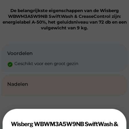
De belangrijkste eigenschappen van de Wisberg
WBWM3A5W9NB SwiftWash & CreaseControl zijn:
energielabel A-50%, het geluidsniveau van 72 db en een
vulgewicht van 9 kg.
Voordelen
Geschikt voor een groot gezin
Nadelen
Wisberg WBWM3A5W9NB SwiftWash &