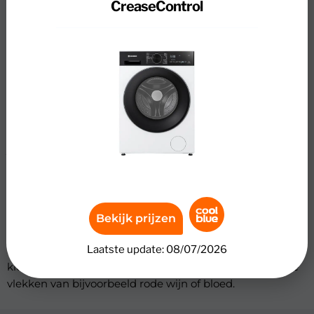
CreaseControl
Review
Wisberg WBWM3A5W9NB
SwiftWash & CreaseControl
Was een grote lading beddengoed in één keer schoon
met de Wisberg WBWM3A5W9NB wasmachine. Dankzij
het vulgewicht van 9 kilogram heb je extra ruimte voor je
wasgoed en spaar je kleding een hele week op. Ook was
je kleine ladingen energiezuinig dankzij energieklasse A-
50%. Je bespaart hiermee tot &euro; 370,- op je
energiekosten over de levensduur. Met de SwiftWash
inkortfunctie was je een halfvolle trommel binnen één
uur schoon en bespaar je tijd. De CreaseControl
Bekijk prijzen
stoomfunctie maakt kreukels gladder, waardoor je
Laatste update: 08/07/2026
sneller klaar bent met strijken. Bij een ongelukkige vlek
kies je voor de anti-vlekkenfunctie. Hiermee verwijder je
vlekken van bijvoorbeeld rode wijn of bloed.