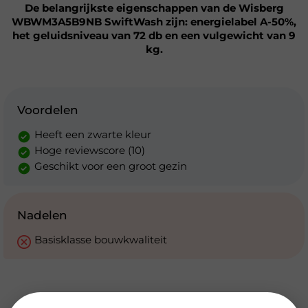
De belangrijkste eigenschappen van de Wisberg
WBWM3A5B9NB SwiftWash zijn: energielabel A-50%,
het geluidsniveau van 72 db en een vulgewicht van 9
kg.
Voordelen
Heeft een zwarte kleur
Hoge reviewscore (10)
Geschikt voor een groot gezin
Nadelen
Basisklasse bouwkwaliteit