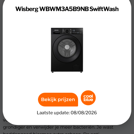
Wisberg WBWM3A5B9NB SwiftWash
Review
Wisberg WBWM3A5B9NB
SwiftWash
De Wisberg WBWM3A5B9NB wasmachine heeft genoeg
ruimte voor de was van meerdere dagen. Je laadt 9
kilogram wasgoed tegelijk in, zoals een grote lading
handdoeken of beddengoed. Met de SwiftWash
inkortfunctie bespaar je tijd en was je een halfvolle
trommel schoon binnen één uur. Handig, wanneer je
vaak haast hebt en snel schone werkkleding nodig hebt
voor de volgende dag. Met energieklasse A-50% gebruik
Bekijk prijzen
je minder stroom en bespaar je tot &euro; 370,- op je
energiekosten over de levensduur. Met HygienicSteam
Laatste update: 08/08/2026
voeg je na het wassen stoom toe. Hiermee was je
grondiger en verwijder je meer bacteriën. Je wast