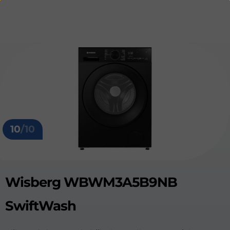
10
/10
Wisberg WBWM3A5B9NB
SwiftWash