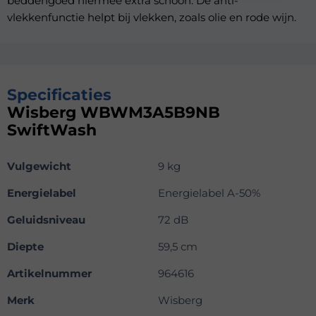
beddengoed hiermee extra schoon. De anti-
vlekkenfunctie helpt bij vlekken, zoals olie en rode wijn.
Specificaties
Wisberg WBWM3A5B9NB
SwiftWash
Vulgewicht
9 kg
Energielabel
Energielabel A-50%
Geluidsniveau
72 dB
Diepte
59,5 cm
Artikelnummer
964616
Merk
Wisberg