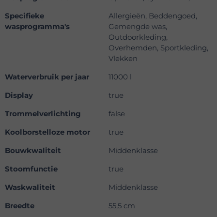
Specifieke
Allergieën, Beddengoed,
wasprogramma's
Gemengde was,
Outdoorkleding,
Overhemden, Sportkleding,
Vlekken
Waterverbruik per jaar
11000 l
Display
true
Trommelverlichting
false
Koolborstelloze motor
true
Bouwkwaliteit
Middenklasse
Stoomfunctie
true
Waskwaliteit
Middenklasse
Breedte
55,5 cm