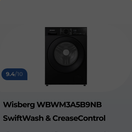
9.4
/10
Wisberg WBWM3A5B9NB
SwiftWash & CreaseControl