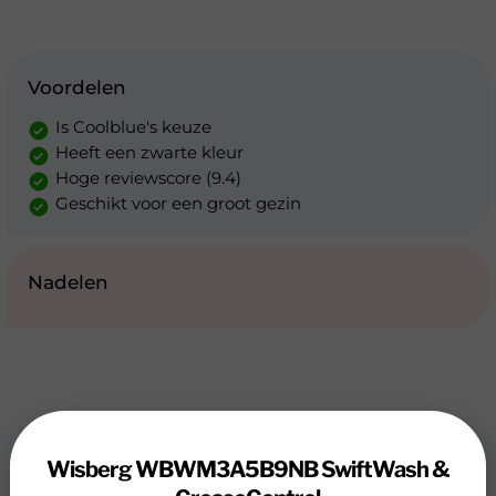
Voordelen
Is Coolblue's keuze
Heeft een zwarte kleur
Hoge reviewscore (9.4)
Geschikt voor een groot gezin
Nadelen
Wisberg WBWM3A5B9NB SwiftWash &
Review