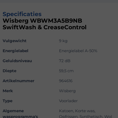
Specificaties
Wisberg WBWM3A5B9NB
SwiftWash & CreaseControl
Vulgewicht
9 kg
Energielabel
Energielabel A-50%
Geluidsniveau
72 dB
Diepte
59,5 cm
Artikelnummer
964616
Merk
Wisberg
Type
Voorlader
Algemene
Katoen, Korte was,
wasprogramma's
Opfrissen, Synthetisch, Wol