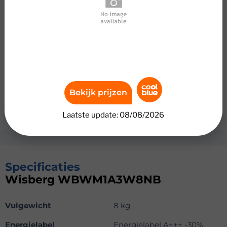
Was je kleding extra grondig schoon met de Wisberg
WBWM1A3W8NB. Deze wasmachine voegt stoom toe
tijdens het wassen, waardoor bacteriën en allergenen
verdwijnen. Met energieklasse A-30 procent bespaar je
tot 310 euro aan energiekosten. De wasmachine heeft de
veiligste waterbeveiliging met een bodemsensor,
overloopbeveiliging en slangbeveiliging. Bij lekkage stopt
de watertoevoer automatisch. Je wast kleine en
Bekijk prijzen
middelgrote ladingen tot 8 kilogram, zoals beddengoed
of kleding van een paar dagen.
Laatste update: 08/08/2026
Specificaties
Wisberg WBWM1A3W8NB
Vulgewicht
8 kg
Energielabel
Energielabel A+++ -30%