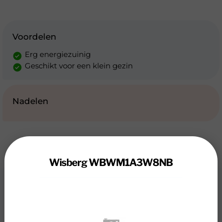
Voordelen
Erg energiezuinig
Geschikt voor een klein gezin
Nadelen
Wisberg WBWM1A3W8NB
Review
Wisberg WBWM1A3W8NB