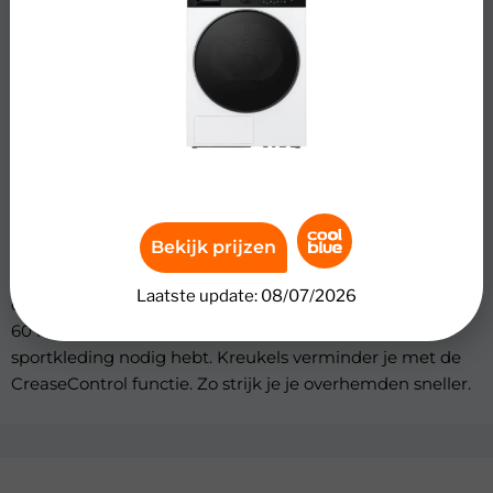
De Wisberg WBDR5AW9ML CondenserClean droogt een
grote lading beddengoed zeer energiezuinig in één keer.
Met 9 kilogram vulgewicht heb je ruimte voor een paar
dekbedovertrekken. Je bespaart met energieklasse A tot
&euro; 340,- op je energiekosten over de levensduur. De
droger blijft altijd zeer energiezuinig, doordat de
zelfreinigende condensor automatisch schoonspoelt.
Hierdoor blaast de droger krachtig en verlies je geen
Bekijk prijzen
energie. Je koppelt de droger via je smartphone en
bedient deze op afstand. Kies vanaf de bank of buiten de
Laatste update: 08/07/2026
deur voor SwiftDry, waarmee je een halfvolle trommel in
60 minuten droogt. Handig, wanneer je snel droge
sportkleding nodig hebt. Kreukels verminder je met de
CreaseControl functie. Zo strijk je je overhemden sneller.