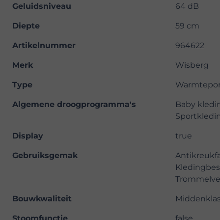
Geluidsniveau
64 dB
Diepte
59 cm
Artikelnummer
964622
Merk
Wisberg
Type
Warmtepo
Algemene droogprogramma's
Baby kledin
Sportkledin
Display
true
Gebruiksgemak
Antikreukfa
Kledingbesc
Trommelver
Bouwkwaliteit
Middenkla
Stoomfunctie
false