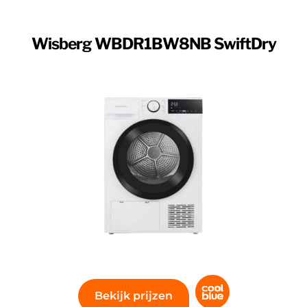
B SwiftDry
Wisberg WBDR1BW8NB SwiftDry
g WBDR1BW8NB wasdroger. Dankzij energieklasse B besp
b je ruimte voor kleine en middelgrote ladingen, zoals 
ale uv-licht in de trommel droog je je wasgoed extra
Dit is bijvoorbeeld handig voor knuffels en babykleertjes
droogt je kleding met programma's voor bijvoorbeeld wo
neller droge kleding? Gebruik dan de Boost functie. Hie
mma droog je een kleine hoeveelheid kleding in een kort
Bekijk prijzen