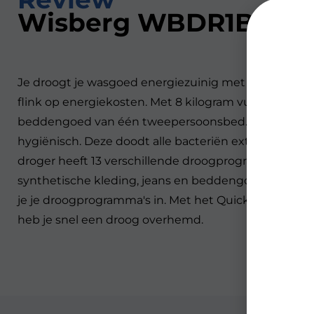
Wisberg WBDR1BW8N
Je droogt je wasgoed energiezuinig met de Wisber
flink op energiekosten. Met 8 kilogram vulgewicht he
beddengoed van één tweepersoonsbed. Met het speci
hygiënisch. Deze doodt alle bacteriën extra grondig. 
droger heeft 13 verschillende droogprogramma's. Je 
synthetische kleding, jeans en beddengoed. Wil je s
je je droogprogramma's in. Met het Quick Dry progra
heb je snel een droog overhemd.