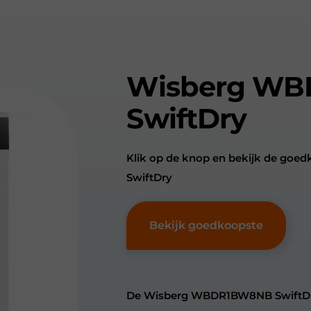
Wisberg W
SwiftDry
Klik op de knop en bekijk de g
SwiftDry
Bekijk goedkoopste
De Wisberg WBDR1BW8NB SwiftDry i