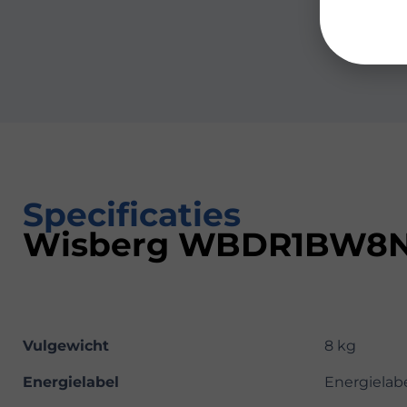
Specificaties
Wisberg WBDR1BW8N
Vulgewicht
8 kg
Energielabel
Energielab