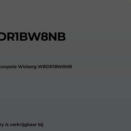
BDR1BW8NB
oedkoopste Wisberg WBDR1BW8NB
s verkrijgbaar bij