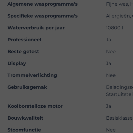
Algemene wasprogramma's
Fijne was, 
Specifieke wasprogramma's
Allergieën
Waterverbruik per jaar
10800 l
Professioneel
Ja
Beste getest
Nee
Display
Ja
Trommelverlichting
Nee
Gebruiksgemak
Beladingss
Startuitste
Koolborstelloze motor
Ja
Bouwkwaliteit
Basisklasse
Stoomfunctie
Nee