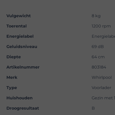
Vulgewicht
8 kg
Toerental
1200 rpm
Energielabel
Energielab
Geluidsniveau
69 dB
Diepte
64 cm
Artikelnummer
803184
Merk
Whirlpool
Type
Voorlader
Huishouden
Gezin met 1
Droogresultaat
B