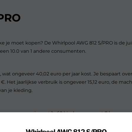
/PRO
e je moet kopen? De Whirlpool AWG 812 S/PRO is de jui
r een 10.0 van 1 andere consumenten.
wat ongeveer 40,02 euro per jaar kost. Je bespaart ove
 Het jaarlijkse verbruik is ongeveer 15,12 euro, de mac
an je kleding.
oor een gezin met 1 of 2 kinderen, er past 8 kg wasgoe