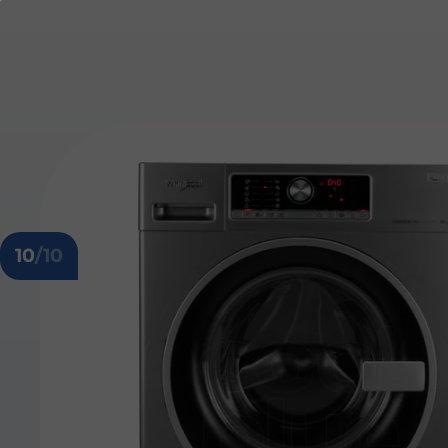
10
/10