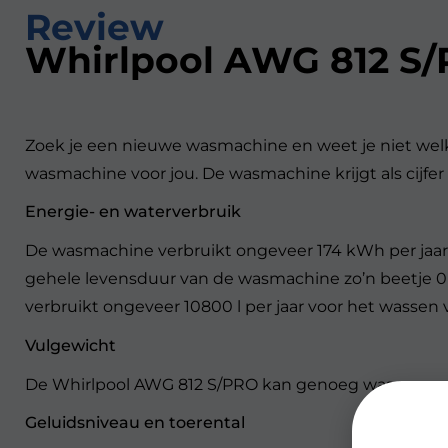
Review
Whirlpool AWG 812 S
Zoek je een nieuwe wasmachine en weet je niet welk
wasmachine voor jou. De wasmachine krijgt als cijfe
Energie- en waterverbruik
De wasmachine verbruikt ongeveer 174 kWh per jaar, 
gehele levensduur van de wasmachine zo’n beetje 0 €.
verbruikt ongeveer 10800 l per jaar voor het wassen v
Vulgewicht
De Whirlpool AWG 812 S/PRO kan genoeg was wassen v
Geluidsniveau en toerental