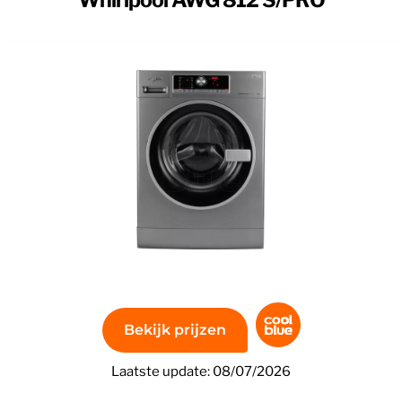
Whirlpool AWG 812 S/PRO
78 db wordt gezien als hoog en alles onder de 71 db word
draait bij het centrifugeren van de was de machine besc
ogramma’s om de juiste keuze te maken bij het wassen 
rogramma’s, zoals: fijne was, Handwas, Katoen, Korte 
adingssensor, Kledingbeschermende trommel, Resttijdin
 basisklasse. Een hogere bouwkwaliteit zorgt ervoor da
nodig heeft. Het was resultaat wat verwacht kan worde
d van labels, deze wasmachine krijgt een basisklasse.
Bekijk prijzen
Laatste update: 08/07/2026
m hoog, 60 cm breed en 64 cm diep.