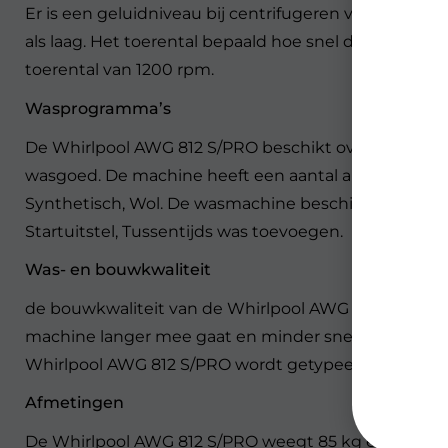
Er is een geluidniveau bij centrifugeren van 69 dB. 
als laag. Het toerental bepaald hoe snel de trommel 
toerental van 1200 rpm.
Wasprogramma’s
De Whirlpool AWG 812 S/PRO beschikt over 10 waspr
wasgoed. De machine heeft een aantal algemene wasp
Synthetisch, Wol. De wasmachine beschikt over: bel
Startuitstel, Tussentijds was toevoegen.
Was- en bouwkwaliteit
de bouwkwaliteit van de Whirlpool AWG 812 S/PRO is:
machine langer mee gaat en minder snel reparaties 
Whirlpool AWG 812 S/PRO wordt getypeerd aan de han
Afmetingen
De Whirlpool AWG 812 S/PRO weegt 85 kg en is 85 c