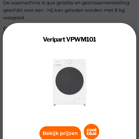
De wasmachine is qua grootte en gezinssamenstelling
geschikt voor een . Hij kan geladen worden met 8 kg
wasgoed.
Geluidsniveau en toerental
Veripart VPWM101
Er is een geluidniveau bij centrifugeren van 76 dB. 78 db
wordt gezien als hoog en alles onder de 71 db wordt
gezien als laag. De machine heeft een maximaal
toerental van: 1400 rpm.
Wasprogramma’s
De Veripart VPWM101 beschikt over 15 wasprogramma’s
om de juiste keuze te maken bij het wassen van je
wasgoed. De machine heeft de volgende algemene
wasprogramma’s: handwas, Katoen, Korte was, Opfrissen,
Synthetisch, Wol. Om de gebruiksvriendelijkheid van de
wasmachine zo hoog mogelijk te maken is er gedacht
aan het gebruiksgemak, hij beschikt over: automatisch
Bekijk prijzen
uitschakelen, Kledingbeschermende trommel,