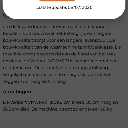
Resttijdindicator, Startuitstel.
Laatste update: 08/07/2026
Was- en bouwkwaliteit
om de levensduur van de wasmachine te kunnen
bepalen is de bouwkwaliteit belangrijk, een hogere
bouwkwaliteit zorgt voor een langere levensduur. De
bouwkwaliteit van de wasmachine is: middenklasse. De
machine wordt beoordeeld aan de hand van het was
resultaat, de Veripart VPWM101 is beoordeeld met een:
middenklasse. Deze labels zijn qua rangschikking
vergelijkbaar aan die van de energieklasse. Dat wil
zeggen: A is hoog en C is laag.
Afmetingen
De Veripart VPWM101 is 59,8 cm breed, 85 cm hoog en
56,5 cm diep. De machine weegt zo ongeveer 68 kg.