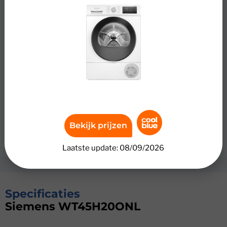
Review
Siemens WT45H20ONL
Droog je was zuinig en zorgvuldig met de Siemens
WT45H20ONL. Deze wasdroger heeft Siemens AutoDry
en Siemens iSensoric. De sensoren meten de hoeveelheid
was en vochtigheid in de trommel. Daardoor past de
droger het programma automatisch aan. Zo droog je
nooit langer dan nodig. Met 63 decibel werkt hij stiller
dan gemiddeld. Daardoor heb je minder last van lawaai.
Bekijk prijzen
De middenklasse bouwkwaliteit gaat langer mee. Met 8
kilogram droog je kleine en middelgrote ladingen.
Laatste update: 08/09/2026
Specificaties
Siemens WT45H20ONL