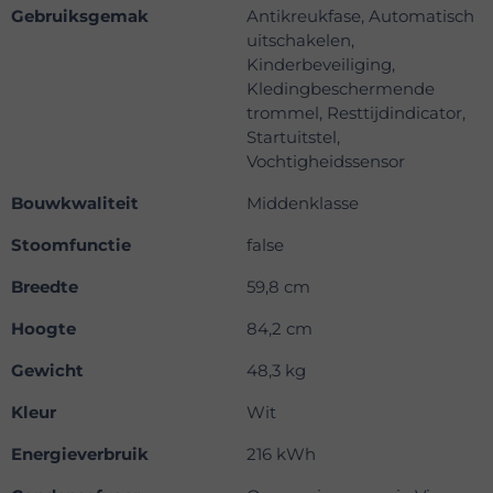
Gebruiksgemak
Antikreukfase, Automatisch
uitschakelen,
Kinderbeveiliging,
Kledingbeschermende
trommel, Resttijdindicator,
Startuitstel,
Vochtigheidssensor
Bouwkwaliteit
Middenklasse
Stoomfunctie
false
Breedte
59,8 cm
Hoogte
84,2 cm
Gewicht
48,3 kg
Kleur
Wit
Energieverbruik
216 kWh