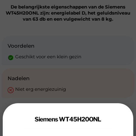
De belangrijkste eigenschappen van de Siemens
WT45H20ONL zijn: energielabel D, het geluidsniveau
van 63 db en een vulgewicht van 8 kg.
Voordelen
Geschikt voor een klein gezin
Nadelen
Niet erg energiezuinig
Siemens WT45H20ONL