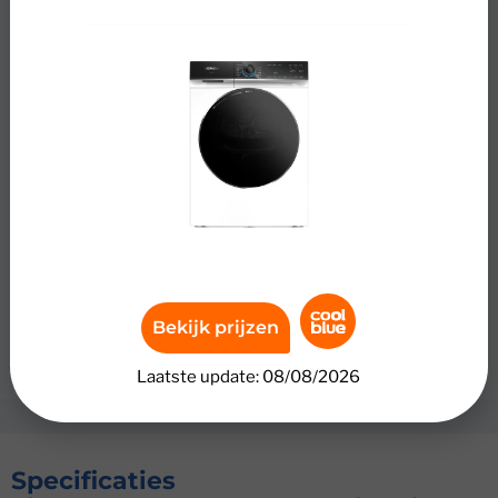
extra snel en blijft je kleding langer mooi. Kleding droogt
beter, doordat de activeAirflow luchtstroom je was
gelijkmatiger en op een extra lage temperatuur droogt.
Zo krimpen je favoriete kledingstukken niet. Met 9
kilogram vulgewicht heb je genoeg ruimte voor grote
ladingen kleding of beddengoed. Duurt het programma
te lang? Met varioSpeed Plus verkort je de droogtijd,
zodat je snel een droge outfit hebt. Met smartFinish fris je
muffe kleding op zonder wasbeurt en verminder je
kreukels. Dat scheelt jou een was- en strijkbeurt. De
condensor maakt zichzelf schoon bij elke droogbeurt.
Daardoor heb je minder onderhoud en blijft de droger
Bekijk prijzen
altijd energiezuinig werken. Met energieklasse A bespaar
je bovendien flink op je energierekening.
Laatste update: 08/08/2026
Specificaties