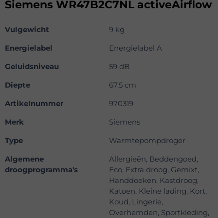
Siemens WR47B2C7NL activeAirflow
Vulgewicht
9 kg
Energielabel
Energielabel A
Geluidsniveau
59 dB
Diepte
67,5 cm
Artikelnummer
970319
Merk
Siemens
Type
Warmtepompdroger
Algemene
Allergieën, Beddengoed,
droogprogramma's
Eco, Extra droog, Gemixt,
Handdoeken, Kastdroog,
Katoen, Kleine lading, Kort,
Koud, Lingerie,
Overhemden, Sportkleding,