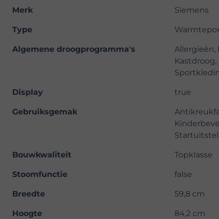
Merk
Siemens
Type
Warmtepo
Algemene droogprogramma's
Allergieën
Kastdroog, 
Sportkledin
Display
true
Gebruiksgemak
Antikreukfa
Kinderbeve
Startuitste
Bouwkwaliteit
Topklasse
Stoomfunctie
false
Breedte
59,8 cm
Hoogte
84,2 cm