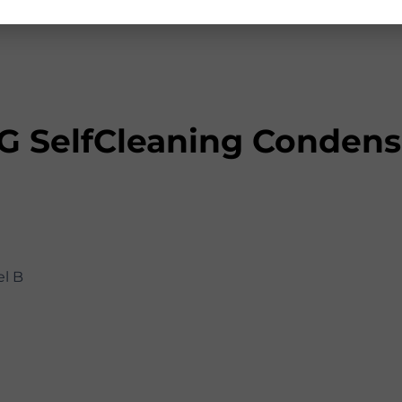
SelfCleaning Condens
el B