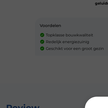
geluid
Voordelen
Topklasse bouwkwaliteit
Redelijk energiezuinig
Geschikt voor een groot gezin
Review