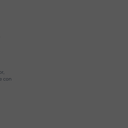
,
r,
de con