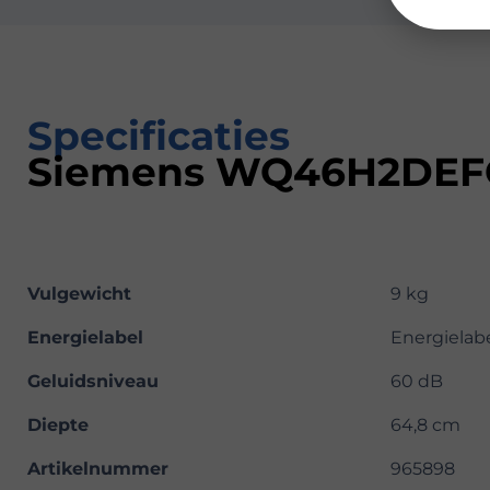
Specificaties
Siemens WQ46H2DEFG 
Vulgewicht
9 kg
Energielabel
Energielab
Geluidsniveau
60 dB
Diepte
64,8 cm
Artikelnummer
965898