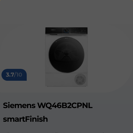
3.7
/10
Siemens WQ46B2CPNL
smartFinish