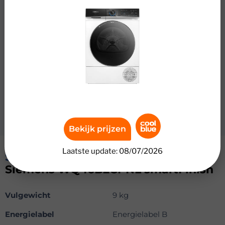
WQ46B2CPNL smartFinish. Deze wasdroger heeft
Siemens smartFinish met stoom. Hierdoor vermindert hij
kreukels en verdwijnen muffe luchtjes uit licht gedragen
kleding. Ook spoelt de selfCleaning Condenser
automatisch schoon. Zo blijft de droger energiezuinig en
heb je minder onderhoud. Met 9 kilogram vulgewicht
droog je grote ladingen in 1 keer. Energieklasse B
bespaart je over de levensduur tot wel € 280,- aan
energiekosten.
Bekijk prijzen
Laatste update: 08/07/2026
Specificaties
Siemens WQ46B2CPNL smartFinish
Vulgewicht
9 kg
Energielabel
Energielabel B