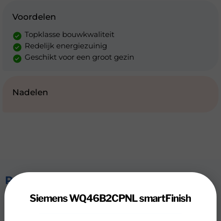
Voordelen
Topklasse bouwkwaliteit
Redelijk energiezuinig
Geschikt voor een groot gezin
Nadelen
Review
Siemens WQ46B2CPNL smartFinish
Siemens WQ46B2CPNL smartFinish
Strijk minder en fris kleding snel op met de Siemens