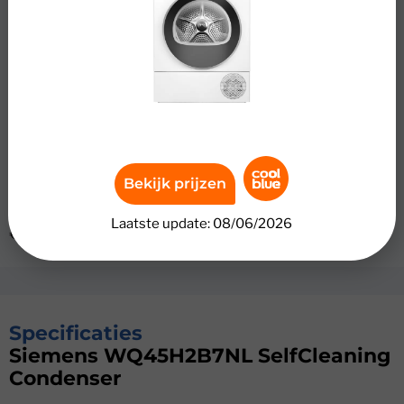
Bespaar energie en onderhoud met de Siemens
WQ45H2B7NL SelfCleaning Condenser. Deze wasdroger
heeft Siemens SelfCleaning Condenser en Siemens
intelligentDry. De condensor spoelt automatisch schoon,
waardoor de droger energiezuinig blijft. IntelligentDry
kiest via de app de beste instellingen op basis van je
wasprogramma. Daardoor blijft je kleding langer mooi.
Bekijk prijzen
Met 9 kilogram vulgewicht droog je grote ladingen in 1
keer. Energieklasse C bespaart je over de levensduur tot
Laatste update: 08/06/2026
€ 200,- aan energiekosten.
Specificaties
Siemens WQ45H2B7NL SelfCleaning
Condenser