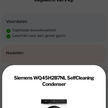
vulgewicht van 9 kg.
Voordelen
Topklasse bouwkwaliteit
Geschikt voor een groot gezin
Nadelen
Siemens WQ45H2B7NL SelfCleaning
Condenser
Review
Siemens WQ45H2B7NL SelfCleaning
Condenser