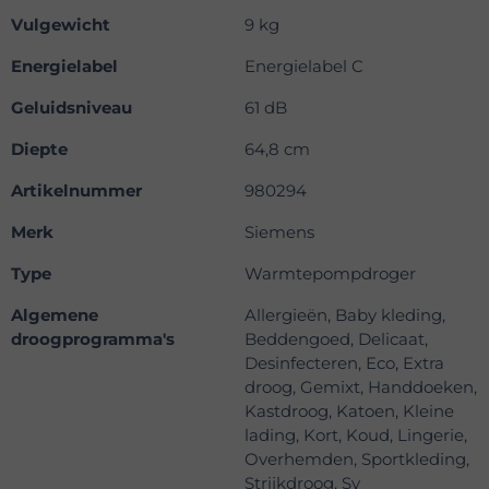
Vulgewicht
9 kg
Energielabel
Energielabel C
Geluidsniveau
61 dB
Diepte
64,8 cm
Artikelnummer
980294
Merk
Siemens
Type
Warmtepompdroger
Algemene
Allergieën, Baby kleding,
droogprogramma's
Beddengoed, Delicaat,
Desinfecteren, Eco, Extra
droog, Gemixt, Handdoeken,
Kastdroog, Katoen, Kleine
lading, Kort, Koud, Lingerie,
Overhemden, Sportkleding,
Strijkdroog, Sy