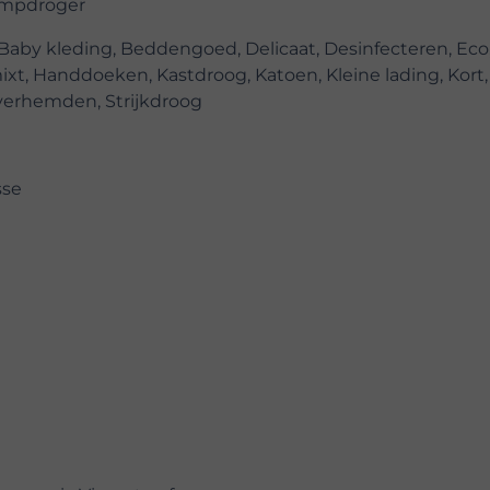
mpdroger
 Baby kleding, Beddengoed, Delicaat, Desinfecteren, Eco,
xt, Handdoeken, Kastdroog, Katoen, Kleine lading, Kort,
Overhemden, Strijkdroog
sse