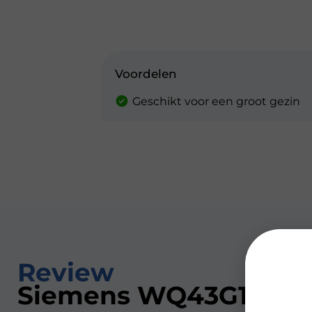
Voordelen
Geschikt voor een groot gezin
Review
Siemens WQ43G1DAN