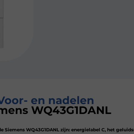
Voor- en nadelen
emens WQ43G1DANL
de Siemens WQ43G1DANL zijn: energielabel C, het geluids