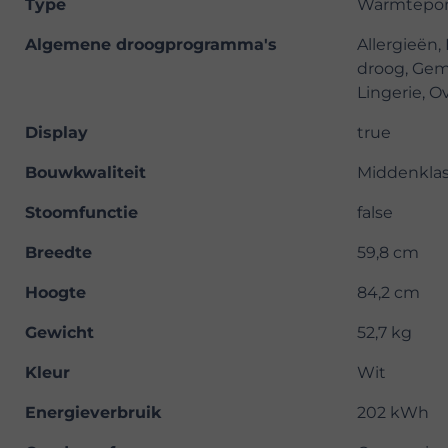
Type
Warmtepo
Algemene droogprogramma's
Allergieën,
droog, Gemi
Lingerie, 
Display
true
Bouwkwaliteit
Middenkla
Stoomfunctie
false
Breedte
59,8 cm
Hoogte
84,2 cm
Gewicht
52,7 kg
Kleur
Wit
Energieverbruik
202 kWh