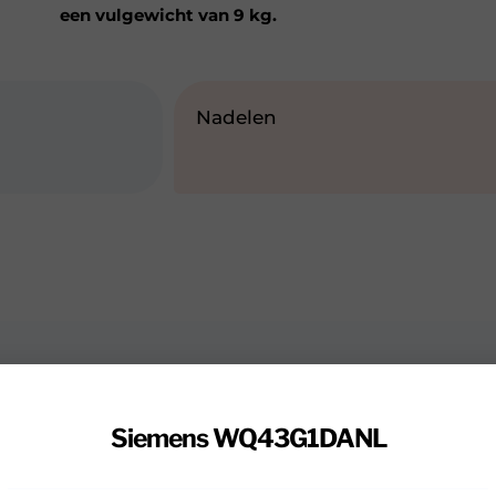
een vulgewicht van 9 kg.
Nadelen
Siemens WQ43G1DANL
L