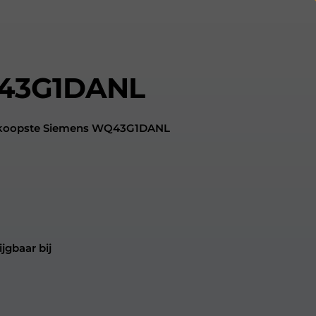
43G1DANL
oedkoopste Siemens WQ43G1DANL
gbaar bij