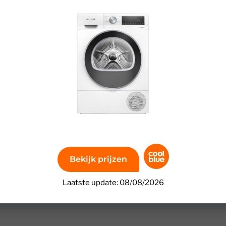
t de Siemens WQ43G1DANL. Deze wasdroger heeft Sieme
heid was en vocht in de trommel. Daardoor past de dro
eschermd en daalt je energierekening. Met 9 kilogram d
 tot € 200,- over de levensduur.
Bekijk prijzen
Laatste update: 08/08/2026