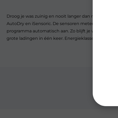
Droog je was zuinig en nooit langer dan nodig me
AutoDry en iSensoric. De sensoren meten de hoeveel
programma automatisch aan. Zo blijft je was beter b
grote ladingen in één keer. Energieklasse C bespaart