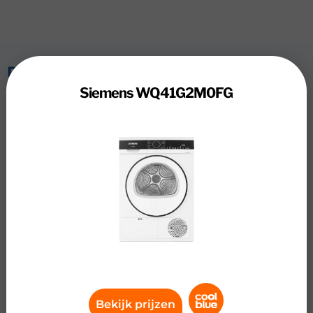
Review
Siemens WQ41G2M0FG
Siemens WQ41G2M0FG
Dankzij 9 kilogram vulgewicht heb je in de Siemens
WQ41G2M0FG warmtepomp droogkast genoeg ruimte
om grote ladingen beddengoed te drogen. Je droogt al je
beddengoed, handdoeken en sportkleding in één keer,
waardoor je op tijd bespaart. De automaat heeft
energieklasse A++, waardoor je zeer energiezuinig droogt
en tot wel € 130,- per jaar op energiekosten bespaart.
Ook bespaar je op het kopen van nieuwe kleding. De
AutoDry sensoren zorgen namelijk dat je kleding nooit te
heet of te lang droogt, waardoor het langer meegaat.
Hierdoor is je favoriete outfit voorlopig nog goed. Je
Bekijk prijzen
droogt een aantal overhemden binnen 40 minuten met