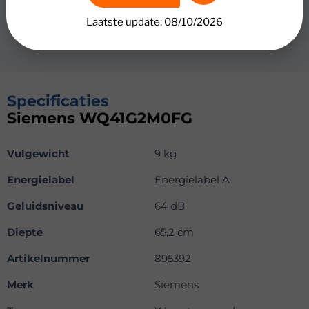
het Super 40′ programma. Zo trek je je beste kleding aan
Laatste update: 08/10/2026
voor je etentje vanavond.
Specificaties
Siemens WQ41G2M0FG
Vulgewicht
9 kg
Energielabel
Energielabel A
Geluidsniveau
64 dB
Diepte
65,2 cm
Artikelnummer
895392
Merk
Siemens