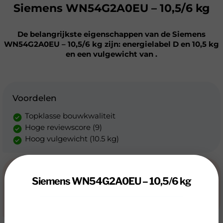
Siemens WN54G2A0EU – 10,5/6 kg
De belangrijkste eigenschappen van de Siemens
WN54G2A0EU – 10,5/6 kg zijn: energielabel D en 10,5 kg
en een vulgewicht van .
Voordelen
Topklasse bouwkwaliteit
Hoge reviewscore (9)
Hoog vulgewicht (10.5 kg)
Nadelen
Siemens WN54G2A0EU – 10,5/6 kg
Niet milieuvriendelijk
Niet erg energiezuinig