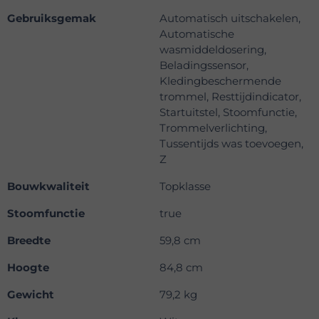
Gebruiksgemak
Automatisch uitschakelen,
Automatische
wasmiddeldosering,
Beladingssensor,
Kledingbeschermende
trommel, Resttijdindicator,
Startuitstel, Stoomfunctie,
Trommelverlichting,
Tussentijds was toevoegen,
Z
Bouwkwaliteit
Topklasse
Stoomfunctie
true
Breedte
59,8 cm
Hoogte
84,8 cm
Gewicht
79,2 kg