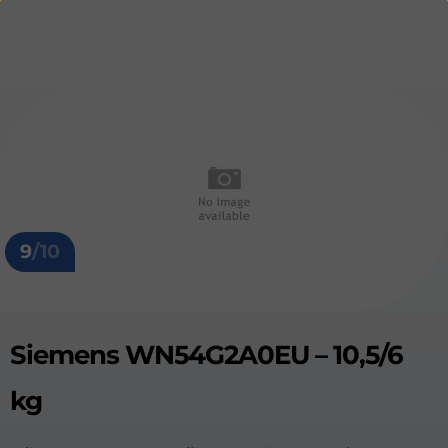
9
/10
Siemens WN54G2A0EU – 10,5/6
kg