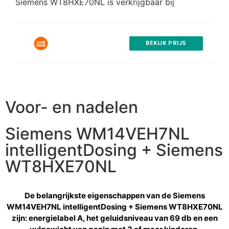
Siemens WT8HXE70NL is verkrijgbaar bij
BEKIJK PRIJS
Voor- en nadelen
Siemens WM14VEH7NL
intelligentDosing + Siemens
WT8HXE70NL
De belangrijkste eigenschappen van de Siemens
WM14VEH7NL intelligentDosing + Siemens WT8HXE70NL
zijn: energielabel A, het geluidsniveau van 69 db en een