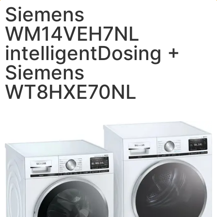
Siemens
WM14VEH7NL
intelligentDosing +
Siemens
WT8HXE70NL