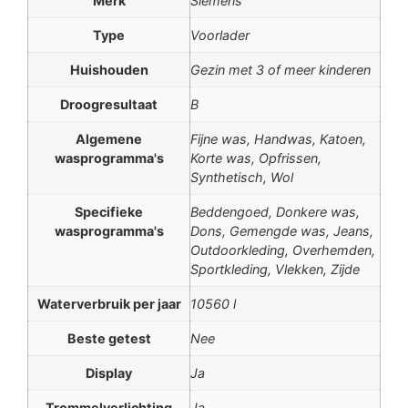
Merk
Siemens
Type
Voorlader
Huishouden
Gezin met 3 of meer kinderen
Droogresultaat
B
Algemene
Fijne was, Handwas, Katoen,
wasprogramma's
Korte was, Opfrissen,
Synthetisch, Wol
Specifieke
Beddengoed, Donkere was,
wasprogramma's
Dons, Gemengde was, Jeans,
Outdoorkleding, Overhemden,
Sportkleding, Vlekken, Zijde
Waterverbruik per jaar
10560 l
Beste getest
Nee
Display
Ja
Trommelverlichting
Ja