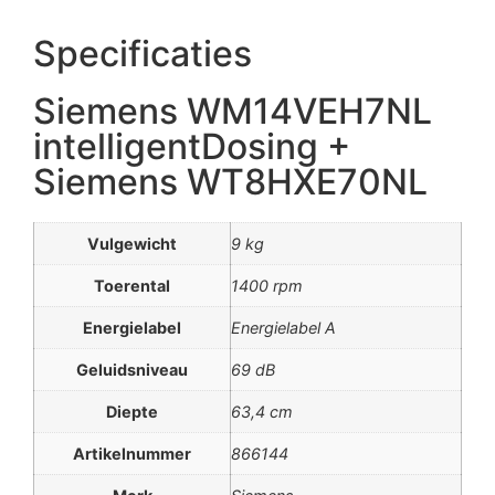
Specificaties
Siemens WM14VEH7NL
intelligentDosing +
Siemens WT8HXE70NL
Vulgewicht
9 kg
Toerental
1400 rpm
Energielabel
Energielabel A
Geluidsniveau
69 dB
Diepte
63,4 cm
Artikelnummer
866144