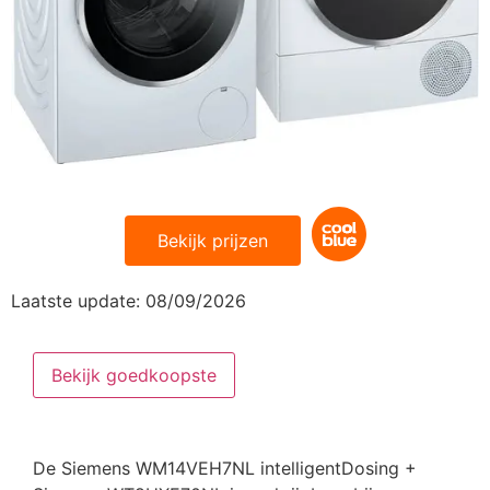
Siemens
WM14VEH7NL
intelligentDosing +
Siemens
WT8HXE70NL
Bekijk prijzen
Klik op de knop en bekijk de goedkoopste
Siemens WM14VEH7NL intelligentDosing +
Laatste update: 08/09/2026
Siemens WT8HXE70NL
Bekijk goedkoopste
De Siemens WM14VEH7NL intelligentDosing +