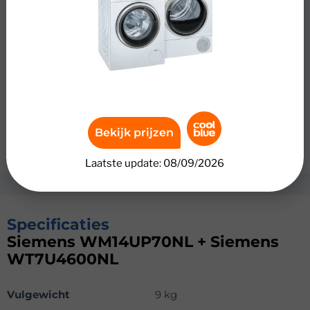
Wasdroger
De wasdroger is zeer energiezuinig en gaat jarenlang
mee dankzij de topklasse bouwkwaliteit. Daarnaast heb
je weinig onderhoud aan deze droogautomaat. De
condensor spoelt namelijk automatisch schoon na iedere
droogbeurt. Hierdoor blijft de automaat ook nog eens
energiezuinig. Met slechts 64 decibel aan geluid is dit
een stille wasdroger, waardoor je deze ook gerust vlakbij
Bekijk prijzen
je slaapkamer plaatst.
Laatste update: 08/09/2026
Specificaties
Siemens WM14UP70NL + Siemens
WT7U4600NL
Vulgewicht
9 kg