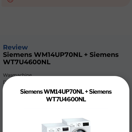
Review
Siemens WM14UP70NL + Siemens
WT7U4600NL
Wasmachine
De wasmachine beschikt over verschillende
handigheden die het wassen gemakkelijker maakt. Zo
Siemens WM14UP70NL + Siemens
doseert de wasmachine je wasmiddel en wasverzachter
WT7U4600NL
automatisch met het intelligentDosing systeem. Ook
wast je kleding nooit onnodig lang dankzij iSensoric.
Deze meet precies het gewicht en de vuiltegraad van je
wasgoed en past daar de hoeveelheid tijd en water op
aan. Zo bespaar je water en energie.