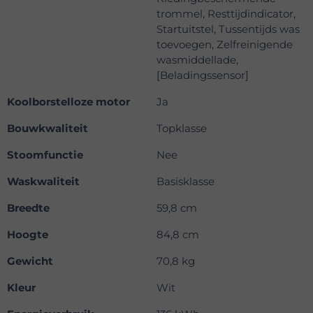
trommel, Resttijdindicator,
Startuitstel, Tussentijds was
toevoegen, Zelfreinigende
wasmiddellade,
[Beladingssensor]
Koolborstelloze motor
Ja
Bouwkwaliteit
Topklasse
Stoomfunctie
Nee
Waskwaliteit
Basisklasse
Breedte
59,8 cm
Hoogte
84,8 cm
Gewicht
70,8 kg
Kleur
Wit