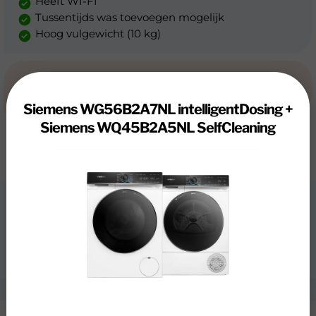
Heeft WI-FI
Tussentijds was toevoegen mogelijk
Hoog vulgewicht (10 kg)
Nadelen
Siemens WG56B2A7NL intelligentDosing +
Siemens WQ45B2A5NL SelfCleaning
Review
Siemens WG56B2A7NL
intelligentDosing + Siemens
WQ45B2A5NL SelfCleaning