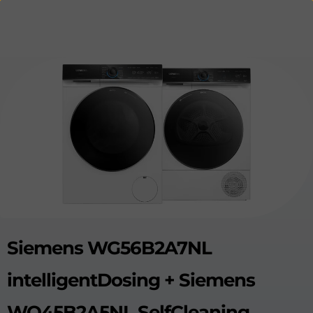
Siemens WG56B2A7NL
intelligentDosing + Siemens
WQ45B2A5NL SelfCleaning