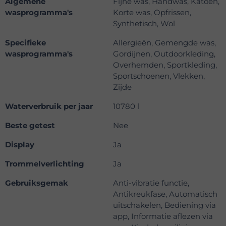
Algemene
Fijne was, Handwas, Katoen,
wasprogramma's
Korte was, Opfrissen,
Synthetisch, Wol
Specifieke
Allergieën, Gemengde was,
wasprogramma's
Gordijnen, Outdoorkleding,
Overhemden, Sportkleding,
Sportschoenen, Vlekken,
Zijde
Waterverbruik per jaar
10780 l
Beste getest
Nee
Display
Ja
Trommelverlichting
Ja
Gebruiksgemak
Anti-vibratie functie,
Antikreukfase, Automatisch
uitschakelen, Bediening via
app, Informatie aflezen via