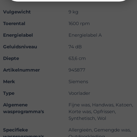
Vulgewicht
9 kg
Toerental
1600 rpm
Energielabel
Energielabel A
Geluidsniveau
74 dB
Diepte
63,6 cm
Artikelnummer
945877
Merk
Siemens
Type
Voorlader
Algemene
Fijne was, Handwas, Katoen,
wasprogramma's
Korte was, Opfrissen,
Synthetisch, Wol
Specifieke
Allergieën, Gemengde was,
wasprogramma's
Outdoorkleding,