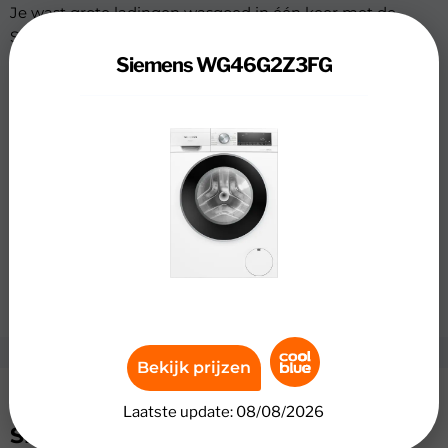
Je wast grote ladingen wasgoed in één keer met de
Siemens WG46G2Z3FG wasmachine. Dankzij het
vulgewicht van 9 kilogram heb je genoeg ruimte voor
Siemens WG46G2Z3FG
een grote lading beddengoed of outfits van de hele
week. Met steamFinish verminder jij je strijkwerk. Heb je
een stapel gekreukte shirts of overhemden in de kast
hangen? Het programma vermindert kreukels uit droge
was met stoom. Dat scheelt jou weer tijd. Wanneer je
haast hebt, gebruik je varioSpeed. Hiermee kort je je
wasprogramma’s tot wel 65% in. Heb je een vervelende
wijnvlek in je shirt? Activeer dan de anti-vlekkenfunctie.
Hiermee verwijder je vlekken zoals wijn, olie, bloed of gras
grondig uit je kleding.
Bekijk prijzen
Specificaties
Laatste update: 08/08/2026
Siemens WG46G2Z3FG