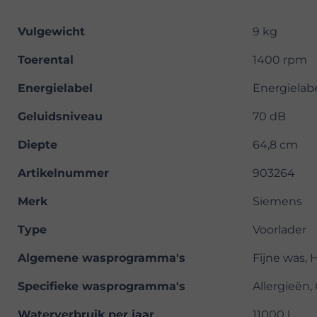
Vulgewicht
9 kg
Toerental
1400 rpm
Energielabel
Energielab
Geluidsniveau
70 dB
Diepte
64,8 cm
Artikelnummer
903264
Merk
Siemens
Type
Voorlader
Algemene wasprogramma's
Fijne was, 
Specifieke wasprogramma's
Allergieën
Waterverbruik per jaar
11000 l