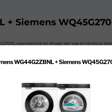
L + Siemens WQ45G27
0NL wasmachine en droger set was en droog je gro
nMet 9 kilogram vulgewicht was je grote ladingen
e wasmachine past het programma aan op iedere lading
emens WG44G2ZBNL + Siemens WQ45G27
sh programma verwijder je kreukels uit je droge overh
programma te lang? Kort dit dan in met varioSpeed.</p><b
 was in de droogtrommel. Je kiest uit 1 van de 14
llergieën? Kies dan het hygiëneprogramma. Dit verwijder
et Extra Snel 40' programma voor je favoriete outfit. Zo t
tisch schoon. Dat scheelt jou onderhoud en zorgt ervoo