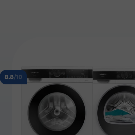
8.8
/10