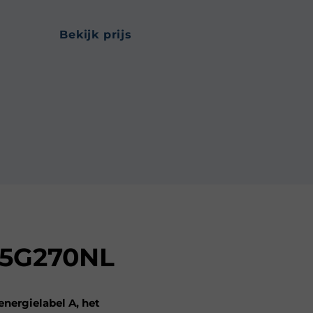
bekijk prijs
5G270NL
ergielabel A, het