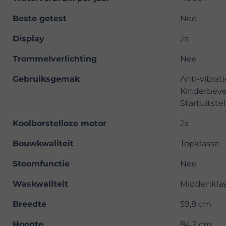
Beste getest
Nee
Display
Ja
Trommelverlichting
Nee
Gebruiksgemak
Anti-vibrat
Kinderbeve
Startuitste
Koolborstelloze motor
Ja
Bouwkwaliteit
Topklasse
Stoomfunctie
Nee
Waskwaliteit
Middenkla
Breedte
59,8 cm
Hoogte
84,2 cm