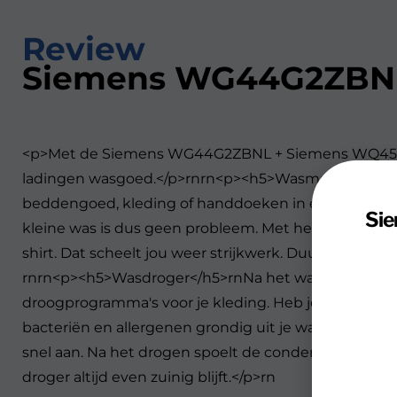
Review
Siemens WG44G2ZBN
<p>Met de Siemens WG44G2ZBNL + Siemens WQ45G27
ladingen wasgoed.</p>rnrn<p><h5>Wasmachine</h5>r
beddengoed, kleding of handdoeken in één keer. D
Si
kleine was is dus geen probleem. Met het smartFini
shirt. Dat scheelt jou weer strijkwerk. Duurt je was
rnrn<p><h5>Wasdroger</h5>rnNa het wassen past al je
droogprogramma's voor je kleding. Heb je last van a
bacteriën en allergenen grondig uit je was. Gebruik h
snel aan. Na het drogen spoelt de condensor automa
droger altijd even zuinig blijft.</p>rn