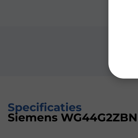
Specificaties
Siemens WG44G2ZBN