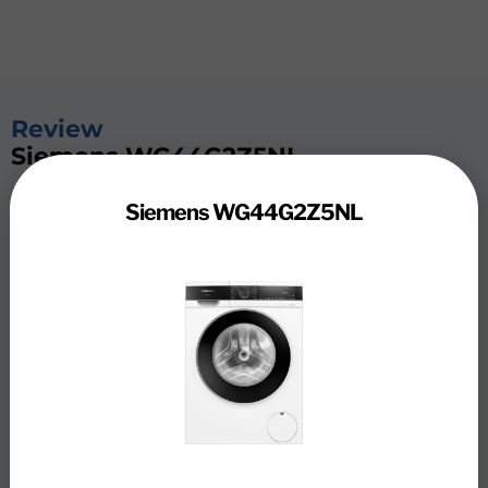
Review
Siemens WG44G2Z5NL
Je hebt minder strijkwerk met de Siemens
Siemens WG44G2Z5NL
WG44G2Z5NL (iQ500) wasmachine. Dankzij het
smartFinish programma verwijder je tot wel 50% van alle
kreukels uit je droge was. Zo trek je je favoriete
overhemd uit de kast na 20 minuten stomen netjes aan
naar je afspraak. Dat scheelt tijd en strijkwerk. Met 9
kilogram vulgewicht heb je ruimte voor een grote
hoeveelheid wasgoed. Zo past je was van de hele week of
een lading beddengoed in één keer in de trommel, wat
tijd en energie bespaart. Wil je alleen een kleine was
draaien? De iSensoric techniek past het verbruik