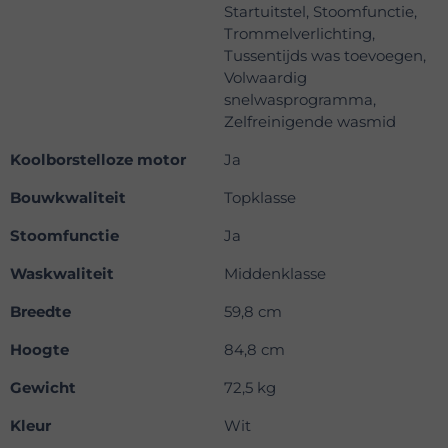
Startuitstel, Stoomfunctie,
Trommelverlichting,
Tussentijds was toevoegen,
Volwaardig
snelwasprogramma,
Zelfreinigende wasmid
Koolborstelloze motor
Ja
Bouwkwaliteit
Topklasse
Stoomfunctie
Ja
Waskwaliteit
Middenklasse
Breedte
59,8 cm
Hoogte
84,8 cm
Gewicht
72,5 kg
Kleur
Wit