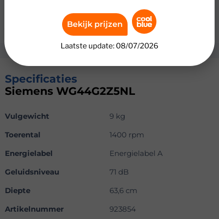
automatisch aan op iedere lading. Je kort een lang
katoenprogramma eenvoudig in met varioSpeed. Zo was
Bekijk prijzen
je tot 65% sneller met hetzelfde wasresultaat.
Laatste update: 08/07/2026
Specificaties
Siemens WG44G2Z5NL
Vulgewicht
9 kg
Toerental
1400 rpm
Energielabel
Energielabel A
Geluidsniveau
71 dB
Diepte
63,6 cm
Artikelnummer
923854