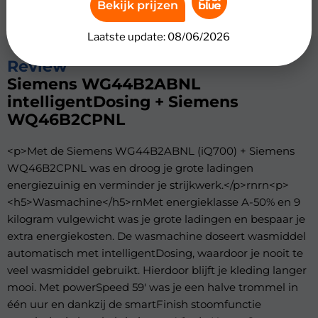
Bekijk prijzen
Laatste update: 08/06/2026
Review
Siemens WG44B2ABNL
intelligentDosing + Siemens
WQ46B2CPNL
<p>Met de Siemens WG44B2ABNL (iQ700) + Siemens
WQ46B2CPNL was en droog je grote ladingen
energiezuinig en verminder je strijkwerk.</p>rnrn<p>
<h5>Wasmachine</h5>rnMet energieklasse A-50% en 9
kilogram vulgewicht was je grote ladingen en bespaar je
extra energiekosten. De wasmachine doseert wasmiddel
automatisch met intelligentDosing, waardoor je nooit te
veel wasmiddel gebruikt. Hierdoor blijft je kleding langer
mooi. Met powerSpeed 59' was je een halve trommel in
één uur en dankzij de smartFinish stoomfunctie