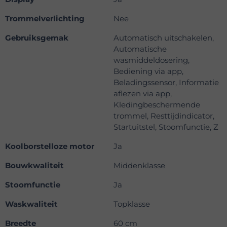
Trommelverlichting
Nee
Gebruiksgemak
Automatisch uitschakelen,
Automatische
wasmiddeldosering,
Bediening via app,
Beladingssensor, Informatie
aflezen via app,
Kledingbeschermende
trommel, Resttijdindicator,
Startuitstel, Stoomfunctie, Z
Koolborstelloze motor
Ja
Bouwkwaliteit
Middenklasse
Stoomfunctie
Ja
Waskwaliteit
Topklasse
Breedte
60 cm