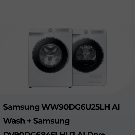
Samsung WW90DG6U25LH AI
Wash + Samsung
DV90DG6845LHU3 AI Dry+