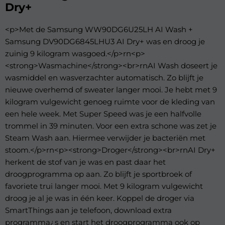
Dry+
<p>Met de Samsung WW90DG6U25LH AI Wash +
Samsung DV90DG6845LHU3 AI Dry+ was en droog je
zuinig 9 kilogram wasgoed.</p>rn<p>
<strong>Wasmachine</strong><br>rnAI Wash doseert je
wasmiddel en wasverzachter automatisch. Zo blijft je
nieuwe overhemd of sweater langer mooi. Je hebt met 9
kilogram vulgewicht genoeg ruimte voor de kleding van
een hele week. Met Super Speed was je een halfvolle
trommel in 39 minuten. Voor een extra schone was zet je
Steam Wash aan. Hiermee verwijder je bacteriën met
stoom.</p>rn<p><strong>Droger</strong><br>rnAI Dry+
herkent de stof van je was en past daar het
droogprogramma op aan. Zo blijft je sportbroek of
favoriete trui langer mooi. Met 9 kilogram vulgewicht
droog je al je was in één keer. Koppel de droger via
SmartThings aan je telefoon, download extra
programma¿s en start het droogprogramma ook op