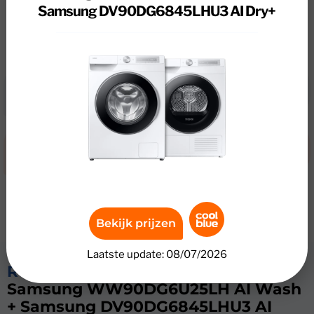
Samsung DV90DG6845LHU3 AI Dry+
WW90DG6U25LH AI Wash + Samsung
DV90DG6845LHU3 AI Dry+ zijn: energielabel en .
Voordelen
Nadelen
Bekijk prijzen
Laatste update: 08/07/2026
Review
Samsung WW90DG6U25LH AI Wash
+ Samsung DV90DG6845LHU3 AI