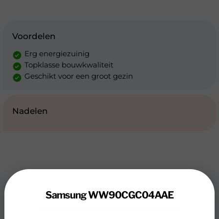
Voordelen
Erg energiezuinig
Topklasse bouwkwaliteit
Geschikt voor een groot gezin
Nadelen
Samsung WW90CGC04AAE
Review
Samsung WW90CGC04AAE