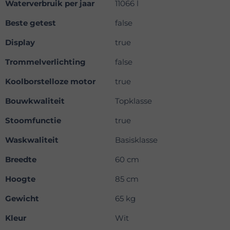
Waterverbruik per jaar
11066 l
Beste getest
false
Display
true
Trommelverlichting
false
Koolborstelloze motor
true
Bouwkwaliteit
Topklasse
Stoomfunctie
true
Waskwaliteit
Basisklasse
Breedte
60 cm
Hoogte
85 cm
Gewicht
65 kg
Kleur
Wit