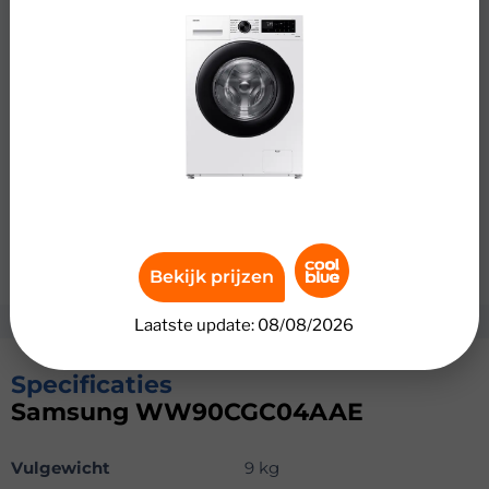
Was extra hygiënisch met de Samsung
WW90CGC04AAE. Deze wasmachine heeft Samsung
SteamWash. Dit programma voegt stoom toe tijdens het
wassen. Daardoor verwijder je bacteriën en allergenen
extra grondig. Met Samsung SmartThings bedien je de
wasmachine via je smartphone. Zo zie je hoelang het
programma nog duurt. Je wast 9 kilogram wasgoed in
één keer. Daardoor spaar je was meerdere dagen op. In
combinatie met een Coolblue energiecontract was je
tussen 12.00 en 15.00 uur zonder stroomkosten.
Bekijk prijzen
Laatste update: 08/08/2026
Specificaties
Samsung WW90CGC04AAE
Vulgewicht
9 kg