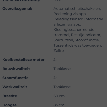
Gebruiksgemak
Automatisch uitschakelen,
Bediening via app,
Beladingssensor, Informatie
aflezen via app,
Kledingbeschermende
trommel, Resttijdindicator,
Startuitstel, Stoomfunctie,
Tussentijds was toevoegen,
Zelfre
Koolborstelloze motor
Ja
Bouwkwaliteit
Topklasse
Stoomfunctie
Ja
Waskwaliteit
Topklasse
Breedte
60 cm
Hoogte
85 cm