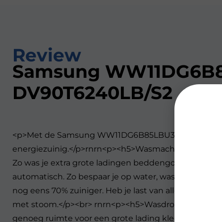
Review
Samsung WW11DG6B8
DV90T6240LB/S2
<p>Met de Samsung WW11DG6B85LBU3 + Samsung DV9
energiezuinig.</p>rnrn<p><h5>Wasmachine</h5>rnD
Zo was je extra grote ladingen beddengoed of een h
automatisch. Zo bespaar je op water, wasmiddel én e
nog eens 70% zuiniger. Heb je last van allergieën?
met stoom.</p><br> rnrn<p><h5>Wasdroger</h5>rnNa h
genoeg ruimte voor een grote lading kleding of bedd