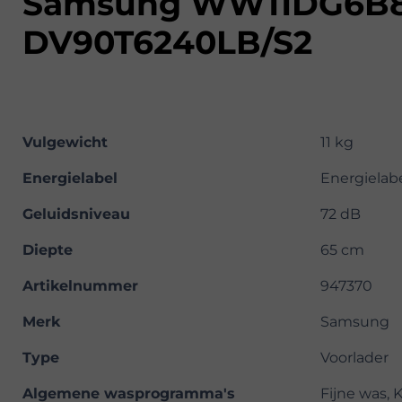
Samsung WW11DG6B8
DV90T6240LB/S2
Vulgewicht
11 kg
Energielabel
Energielab
Geluidsniveau
72 dB
Diepte
65 cm
Artikelnummer
947370
Merk
Samsung
Type
Voorlader
Algemene wasprogramma's
Fijne was, 