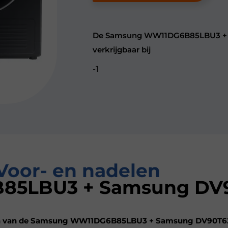
De Samsung WW11DG6B85LBU3 + 
verkrijgbaar bij
-1
Voor- en nadelen
5LBU3 + Samsung DV9
en van de Samsung WW11DG6B85LBU3 + Samsung DV90T62