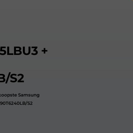
5LBU3 +
B/S2
dkoopste Samsung
90T6240LB/S2