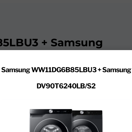
5LBU3 + Samsung
Samsung WW11DG6B85LBU3 + Samsung
0T6240LB/S2 wasmachine en droger set doe je je w
DV90T6240LB/S2
e Samsung wasmachine heeft ruimte voor 11 kilogram 
eel dekbed in één keer. AI Wash doseert je wasmiddel
nergie. Via de app zet je de AI Energy Mode aan. Hierme
 Het Steam Wash programma verwijdert bacteriën en alle
et wassen, droog je 9 kilogram wasgoed in de droger. 
engoed. Dankzij energieklasse C bespaar je tot wel &eur