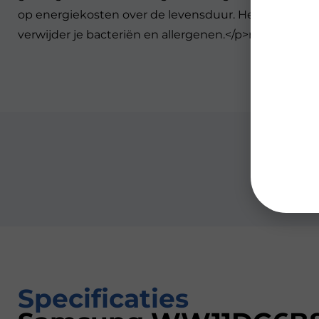
op energiekosten over de levensduur. Heb je last v
verwijder je bacteriën en allergenen.</p>rn
Specificaties