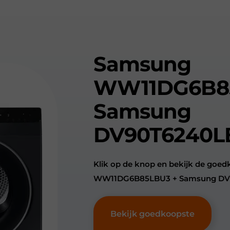
Samsung
WW11DG6B8
Samsung
DV90T6240L
Klik op de knop en bekijk de goe
WW11DG6B85LBU3 + Samsung DV
Bekijk goedkoopste