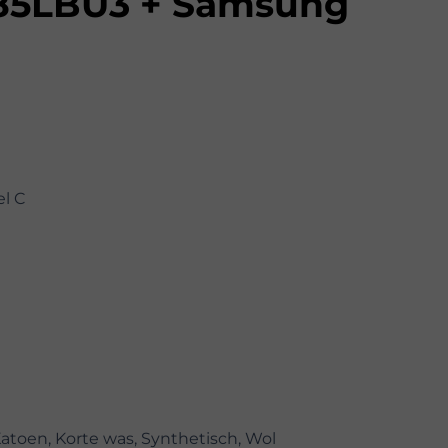
5LBU3 + Samsung
el C
Katoen, Korte was, Synthetisch, Wol