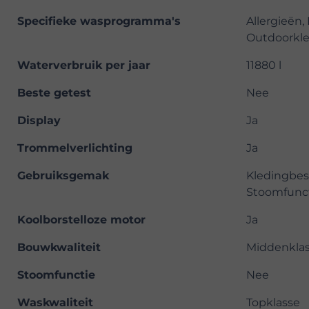
Specifieke wasprogramma's
Allergieën
Outdoorkle
Waterverbruik per jaar
11880 l
Beste getest
Nee
Display
Ja
Trommelverlichting
Ja
Gebruiksgemak
Kledingbesc
Stoomfunct
Koolborstelloze motor
Ja
Bouwkwaliteit
Middenkla
Stoomfunctie
Nee
Waskwaliteit
Topklasse