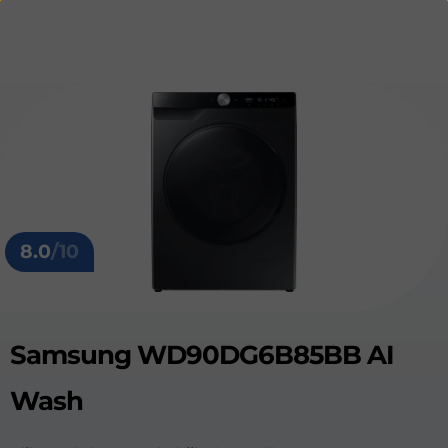
8.0
/10
Samsung WD90DG6B85BB AI
Wash