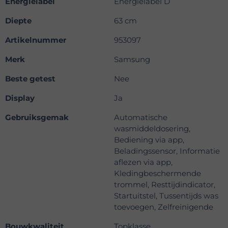
Energielabel
Energielabel D
Diepte
63 cm
Artikelnummer
953097
Merk
Samsung
Beste getest
Nee
Display
Ja
Gebruiksgemak
Automatische
wasmiddeldosering,
Bediening via app,
Beladingssensor, Informatie
aflezen via app,
Kledingbeschermende
trommel, Resttijdindicator,
Startuitstel, Tussentijds was
toevoegen, Zelfreinigende
Bouwkwaliteit
Topklasse