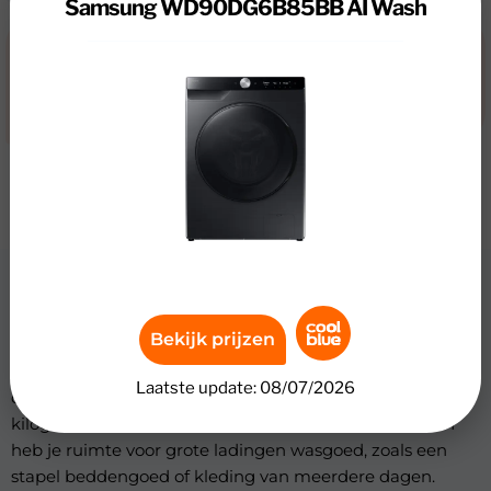
Samsung WD90DG6B85BB AI Wash
Nadelen
Niet milieuvriendelijk
Niet erg energiezuinig
Review
Samsung WD90DG6B85BB AI Wash
Bekijk prijzen
Met de Samsung WD90DG6B85BB was-
Laatste update: 08/07/2026
droogcombinatie was je 9 kilogram en droog je 5
kilogram wasgoed in één trommel. Tijdens het wassen
heb je ruimte voor grote ladingen wasgoed, zoals een
stapel beddengoed of kleding van meerdere dagen.