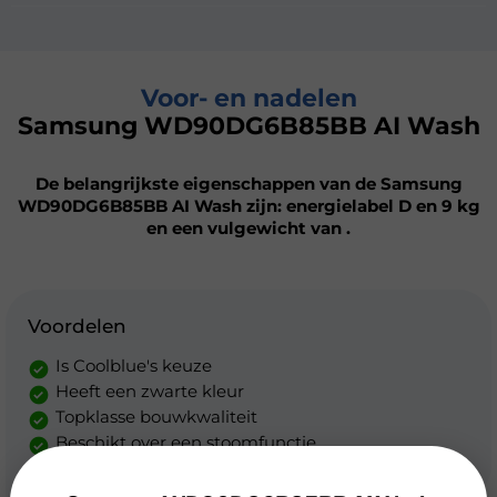
Voor- en nadelen
Samsung WD90DG6B85BB AI Wash
De belangrijkste eigenschappen van de Samsung
WD90DG6B85BB AI Wash zijn: energielabel D en 9 kg
en een vulgewicht van .
Voordelen
Is Coolblue's keuze
Heeft een zwarte kleur
Topklasse bouwkwaliteit
Beschikt over een stoomfunctie
Geschikt voor een groot gezin