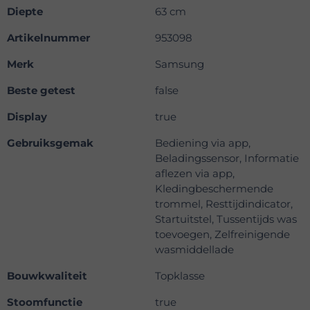
Diepte
63 cm
Artikelnummer
953098
Merk
Samsung
Beste getest
false
Display
true
Gebruiksgemak
Bediening via app,
Beladingssensor, Informatie
aflezen via app,
Kledingbeschermende
trommel, Resttijdindicator,
Startuitstel, Tussentijds was
toevoegen, Zelfreinigende
wasmiddellade
Bouwkwaliteit
Topklasse
Stoomfunctie
true