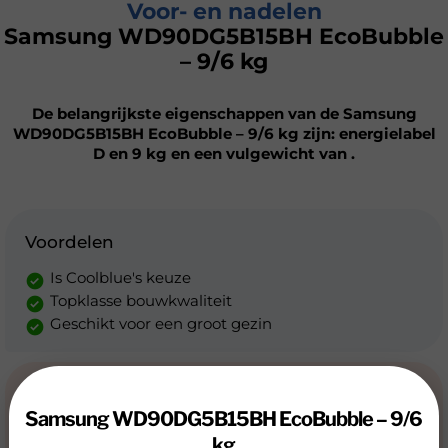
Voor- en nadelen
Samsung WD90DG5B15BH EcoBubble
– 9/6 kg
De belangrijkste eigenschappen van de Samsung
WD90DG5B15BH EcoBubble – 9/6 kg zijn: energielabel
D en 9 kg en een vulgewicht van .
Voordelen
Is Coolblue's keuze
Topklasse bouwkwaliteit
Geschikt voor een groot gezin
Nadelen
Samsung WD90DG5B15BH EcoBubble – 9/6
Niet milieuvriendelijk
kg