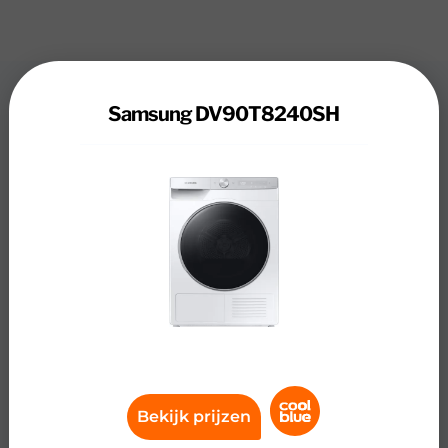
Review
Samsung DV90T8240SH
Samsung DV90T8240SH
Met de Samsung DV90T8240SH 8000 serie droog je
energiezuinig je wasgoed, zelfs wanneer je slaapt. Met
het Silent Dry programma droog je gemakkelijk een
lading was zonder je nachtrust te verstoren. Het
programma past het toerental aan waardoor de droger
slechts 60 decibel aan geluid produceert. Dankzij de
Optimal Dry sensoren past deze wasdroger automatisch
de tijd aan per lading. Je kleding droogt dus nooit te
lang, waardoor deze niet krimpt en langer mooi bijft.
Door de AI Control technologie gebruik je altijd het juiste
droogprogramma. Het apparaat adviseert je via de app
Bekijk prijzen
over de beste keuze voor jouw was en onthoudt je