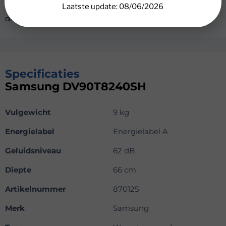
gewoontes. Ook houdt de voortgang van het
Laatste update: 08/06/2026
droogprogramma gemakkelijk in de gaten.
Specificaties
Samsung DV90T8240SH
Vulgewicht
9 kg
Energielabel
Energielabel A
Geluidsniveau
62 dB
Diepte
66 cm
Artikelnummer
870125
Merk
Samsung