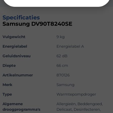
Specificaties
Samsung DV90T8240SE
Vulgewicht
9 kg
Energielabel
Energielabel A
Geluidsniveau
62 dB
Diepte
66 cm
Artikelnummer
870126
Merk
Samsung
Type
Warmtepompdroger
Algemene
Allergieën, Beddengoed,
droogprogramma's
Delicaat, Desinfecteren,