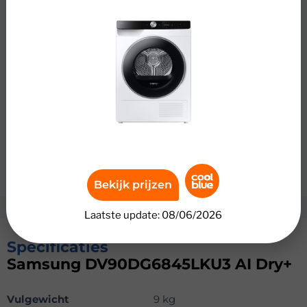
een halve trommel wasgoed in 81 minuten. Je favoriete
outfit is daardoor snel weer schoon en droog. Het
Hygiene Care programma droogt je wasgoed extra
hygiënisch. Je verwijdert bacteriën en allergenen, zodat
je minder last hebt van een gevoelige huid of
huisstofmijt. Dankzij energieklasse A droog je je was
energiezuinig. Je bespaart tot € 340,- aan energiekosten
over de levensduur van de droger. Wil je nog meer
energie besparen? Verbind de droger dan met Gratis
Drogen van Coolblue Energie. Zo droog je je was iedere
dag gratis tussen 12.00 en 15.00.
Bekijk prijzen
Laatste update: 08/06/2026
Specificaties
Samsung DV90DG6845LKU3 AI Dry+
Vulgewicht
9 kg