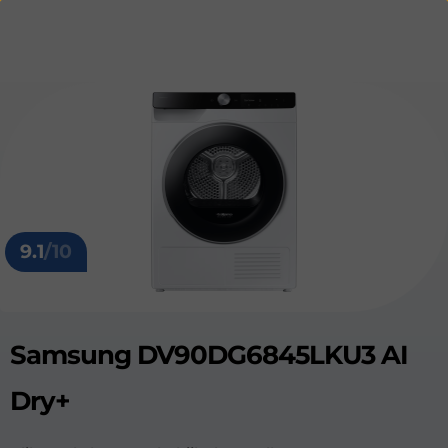
9.1
/10
Samsung DV90DG6845LKU3 AI
Dry+