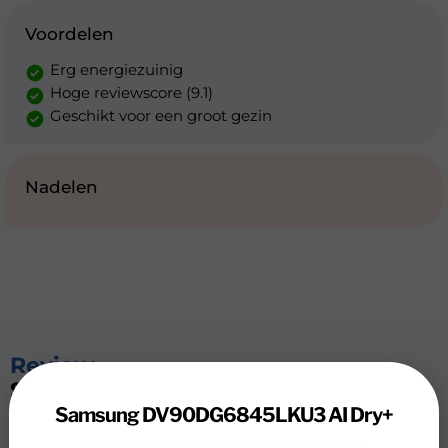
Voordelen
Erg energiezuinig
Hoge reviewscore (9.1)
Geschikt voor een groot gezin
Nadelen
Review
Samsung DV90DG6845LKU3 AI Dry+
Samsung DV90DG6845LKU3 AI Dry+
Met de Samsung DV90DG6845LKU3 AI Dry+ droog je