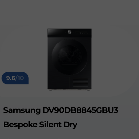
9.6
/10
Samsung DV90DB8845GBU3
Bespoke Silent Dry