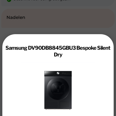
Nadelen
Samsung DV90DB8845GBU3 Bespoke Silent
Dry
Review
Samsung DV90DB8845GBU3
Bespoke Silent Dry
Je droogt grote ladingen was heel energiezuinig met de
Samsung DV90DB8845GBU3 8000 serie droger. Met 9
kilogram vulgewicht heb je genoeg ruimte voor grote
ladingen beddengoed of kleding. Dankzij AI Dry+ droog
je al je was gelijkmatig. De droger herkent het type stof in