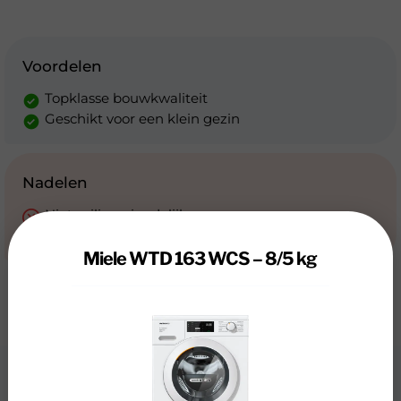
Voordelen
Topklasse bouwkwaliteit
Geschikt voor een klein gezin
Nadelen
Niet milieuvriendelijk
Niet erg energiezuinig
Miele WTD 163 WCS – 8/5 kg
Review