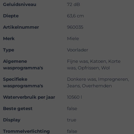
Geluidsniveau
72 dB
Diepte
63,6 cm
Artikelnummer
960035
Merk
Miele
Type
Voorlader
Algemene
Fijne was, Katoen, Korte
wasprogramma's
was, Opfrissen, Wol
Specifieke
Donkere was, Impregneren,
wasprogramma's
Jeans, Overhemden
Waterverbruik per jaar
10560 l
Beste getest
false
Display
true
Trommelverlichting
false