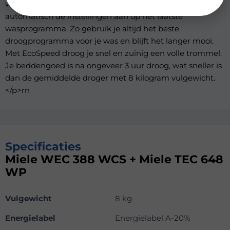
wasmachine. Met dit programma past de droger
automatisch de instellingen aan op het laatste
wasprogramma. Zo gebruik je altijd het beste
droogprogramma voor je was en blijft het langer mooi.
Met EcoSpeed droog je snel en zuinig een volle trommel.
Je beddengoed is na ongeveer 3 uur droog, wat sneller is
dan de gemiddelde droger met 8 kilogram vulgewicht.
</p>rn
Specificaties
Miele WEC 388 WCS + Miele TEC 648
WP
Vulgewicht
8 kg
Energielabel
Energielabel A-20%