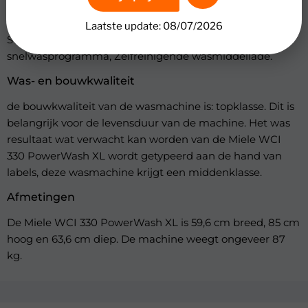
330 PowerWash XL beschikt over: beladingssensor,
Kledingbeschermende trommel, Resttijdindicator,
Laatste update: 08/07/2026
Startuitstel, Tussentijds was toevoegen, Volwaardig
snelwasprogramma, Zelfreinigende wasmiddellade.
Was- en bouwkwaliteit
de bouwkwaliteit van de wasmachine is: topklasse. Dit is
belangrijk voor de levensduur van de machine. Het was
resultaat wat verwacht kan worden van de Miele WCI
330 PowerWash XL wordt getypeerd aan de hand van
labels, deze wasmachine krijgt een middenklasse.
Afmetingen
De Miele WCI 330 PowerWash XL is 59,6 cm breed, 85 cm
hoog en 63,6 cm diep. De machine weegt ongeveer 87
kg.