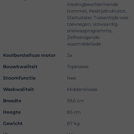
Kledingbeschermende
trommel, Resttijdindicator,
Startuitstel, Tussentijds was
toevoegen, Volwaardig
snelwasprogramma,
Zelfreinigende
wasmiddellade
Koolborstelloze motor
Ja
Bouwkwaliteit
Topklasse
Stoomfunctie
Nee
Waskwaliteit
Middenklasse
Breedte
59,6 cm
Hoogte
85 cm
Gewicht
87 kg