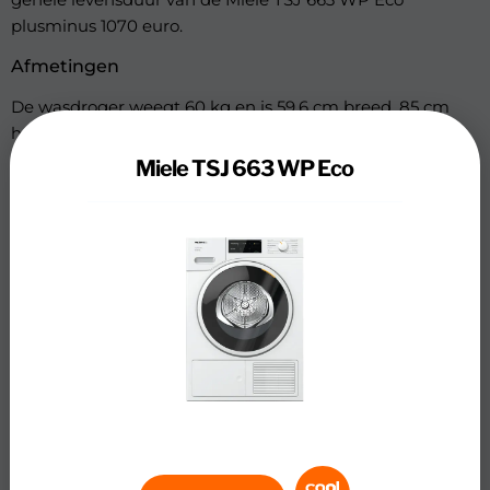
plusminus 1070 euro.
Afmetingen
De wasdroger weegt 60 kg en is 59,6 cm breed, 85 cm
hoog en 63,6 cm diep.
Miele TSJ 663 WP Eco
Vulgewicht
De Miele TSJ 663 WP Eco droogt het wasgoed voor een
gezin met 3 of meer kinderen. Er kan 9 kg kleding in de
Miele TSJ 663 WP Eco.
Droog- en bouwkwaliteit wasdroger
De bouwkwaliteit van de wasdroger is: topklasse. Een
hogere bouwkwaliteit zorgt ervoor dat het apparaat
langer mee gaat.
Geluidsniveau wasdroger
De droger heeft een maximaal geluidsniveau van: 64 dB.