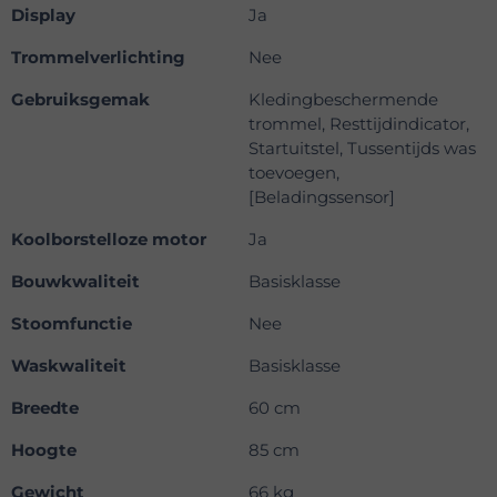
Display
Ja
Trommelverlichting
Nee
Gebruiksgemak
Kledingbeschermende
trommel, Resttijdindicator,
Startuitstel, Tussentijds was
toevoegen,
[Beladingssensor]
Koolborstelloze motor
Ja
Bouwkwaliteit
Basisklasse
Stoomfunctie
Nee
Waskwaliteit
Basisklasse
Breedte
60 cm
Hoogte
85 cm
Gewicht
66 kg