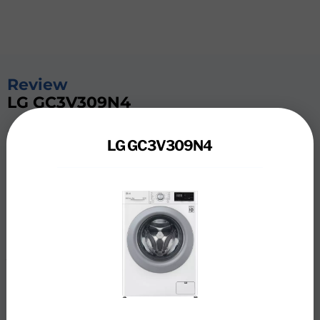
Review
LG GC3V309N4
De LG GC3V309N4 wast energiezuinig grote ladingen
LG GC3V309N4
beddengoed en kleding. Dankzij de koolborstelloze
Direct Drive motor heb je minder last van trillingen en
geluid en slijt de wasmachine minder snel. Voor het
wassen kies je één van de 14 wasprogramma’s. Zo fris je
snel je licht bevuilde kleding op met het Quick 30
programma. Om vlekken extra goed te verwijderen, kies
je voor Stain Care. Deze verhoogt de temperatuur van
het water geleidelijk, waardoor verschillende soorten
vlekken verdwijnen. De wasmachine verzorgt je wasgoed
extra goed dankzij de 6 Motion technologie. Hierbij