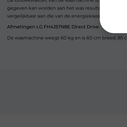
De bouwkwaliteit van de wasmachine is: basisklasse. 
gegeven kan worden aan het was resultaat van de was
vergelijkbaar aan die van de energieklasse.
Afmetingen LG FH4J5TN8E Direct Drive
De wasmachine weegt 60 kg en is 60 cm breed, 85 