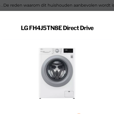
 . De reden waarom dit huishouden aanbevolen wordt 
st.
LG FH4J5TN8E Direct Drive
geren en wassen. Tijdens het wassen en centrifugeren is
de trommel draait bij het centrifugeren van de was de L
m.
rogramma’s om de juiste keuze te maken bij het wassen
er de volgende algemene wasprogramma’s: fijne was, 
svriendelijkheid van de wasmachine zo hoog mogelijk te
 beladingssensor, Informatie aflezen via app,
rtuitstel, Tussentijds was toevoegen.