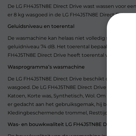
De LG FH4J5TN8E Direct Drive wast wassen voor een
er 8 kg wasgoed in de LG FH4J5TN8E Direct Drive pa
Geluidsniveau en toerental
De wasmachine kan helaas niet volledig stil centrifu
geluidniveau 74 dB. Het toerental bepaald hoe snel 
FH4J5TN8E Direct Drive heeft toerental van 1400 rp
Wasprogramma’s wasmachine
De LG FH4J5TN8E Direct Drive beschikt over 14 wasp
wasgoed. De LG FH4J5TN8E Direct Drive beschikt ov
Katoen, Korte was, Synthetisch, Wol. Om de gebruik
er gedacht aan het gebruiksgemak, hij beschikt over:
Kledingbeschermende trommel, Resttijdindicator, Sta
Was- en bouwkwaliteit LG FH4J5TN8E Direct Drive