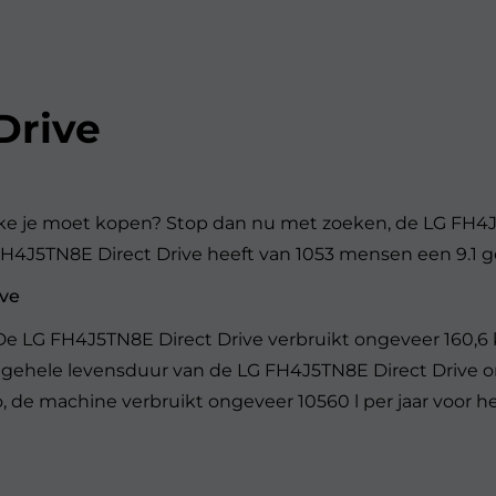
Drive
lke je moet kopen? Stop dan nu met zoeken, de LG FH
 FH4J5TN8E Direct Drive heeft van 1053 mensen een 9.1 
ive
De LG FH4J5TN8E Direct Drive verbruikt ongeveer 160,6
r de gehele levensduur van de LG FH4J5TN8E Direct Drive 
uro, de machine verbruikt ongeveer 10560 l per jaar voor 