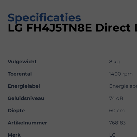
Specificaties
LG FH4J5TN8E Direct 
Vulgewicht
8 kg
Toerental
1400 rpm
Energielabel
Energielab
Geluidsniveau
74 dB
Diepte
60 cm
Artikelnummer
768183
Merk
LG