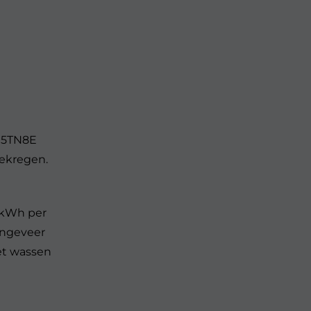
4J5TN8E
gekregen.
 kWh per
ongeveer
het wassen