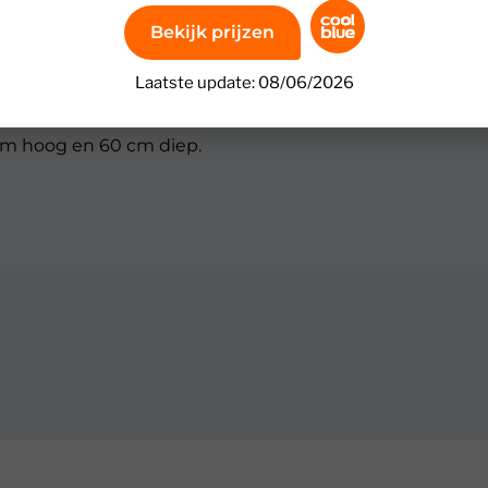
Dit is belangrijk voor de levensduur van de machine. De 
machine is basisklasse, deze labels zijn qua rangschik
Bekijk prijzen
Laatste update: 08/06/2026
cm hoog en 60 cm diep.