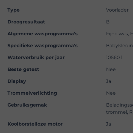
Type
Voorlader
Droogresultaat
B
Algemene wasprogramma's
Fijne was, 
Specifieke wasprogramma's
Babykledin
Waterverbruik per jaar
10560 l
Beste getest
Nee
Display
Ja
Trommelverlichting
Nee
Gebruiksgemak
Beladingss
trommel, Re
Koolborstelloze motor
Ja