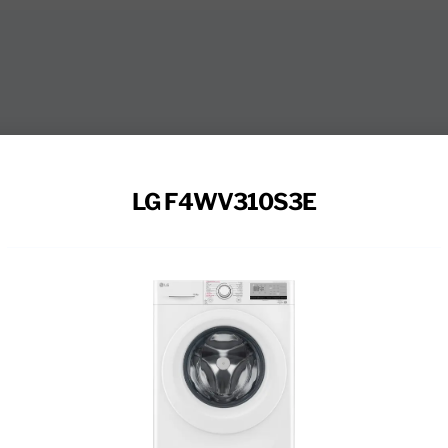
LG F4WV310S3E
ig schoon in de LG F4WV310S3E wasmachine. Dankzij 10
n beddengoed gemakkelijk in één keer. Ook kleine wasje
omaat precies hoeveel wasgoed er in de trommel zit. Zo
 dan nodig. Dankzij de AI DD technologie gaat je kleding
e trommel zit en past hier automatisch de trommelbewe
 snel. Gebruik het allergieen programma, wanneer je alle
n huidirritatie.