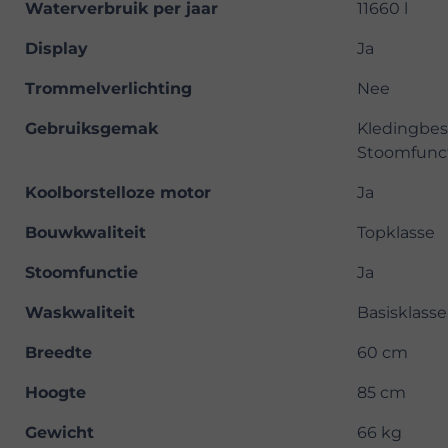
Waterverbruik per jaar
11660 l
Display
Ja
Trommelverlichting
Nee
Gebruiksgemak
Kledingbesc
Stoomfunct
Koolborstelloze motor
Ja
Bouwkwaliteit
Topklasse
Stoomfunctie
Ja
Waskwaliteit
Basisklasse
Breedte
60 cm
Hoogte
85 cm
Gewicht
66 kg