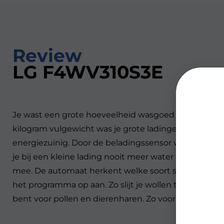
Review
LG F4WV310S3E
Je wast een grote hoeveelheid wasgoed energiezuin
kilogram vulgewicht was je grote ladingen kleding e
energiezuinig. Door de beladingssensor weet de aut
je bij een kleine lading nooit meer water en energie
mee. De automaat herkent welke soort stof er in d
het programma op aan. Zo slijt je wollen trui minder
bent voor pollen en dierenharen. Zo voorkom je jeuk e