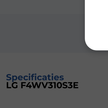
Specificaties
LG F4WV310S3E