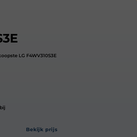
S3E
edkoopste LG F4WV310S3E
bij
bekijk prijs