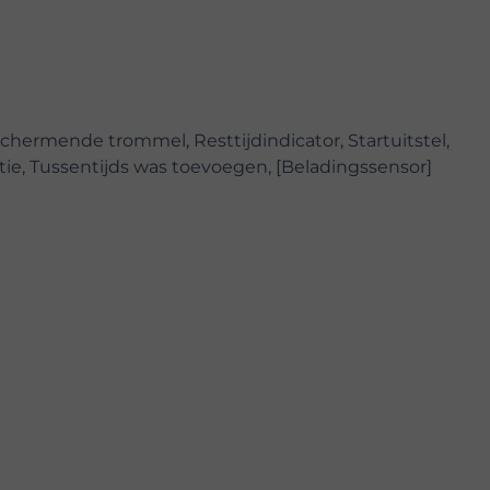
hermende trommel, Resttijdindicator, Startuitstel,
ie, Tussentijds was toevoegen, [Beladingssensor]