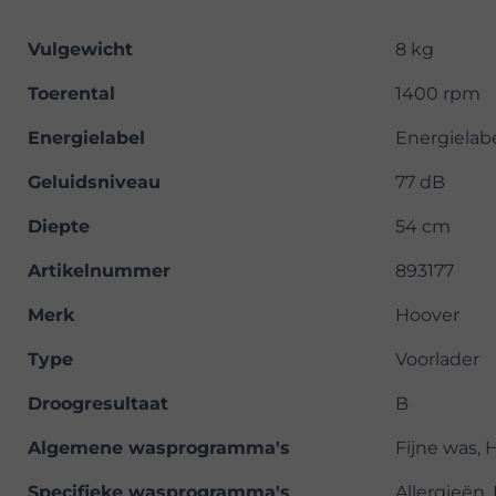
Vulgewicht
8 kg
Toerental
1400 rpm
Energielabel
Energielab
Geluidsniveau
77 dB
Diepte
54 cm
Artikelnummer
893177
Merk
Hoover
Type
Voorlader
Droogresultaat
B
Algemene wasprogramma's
Fijne was, 
Specifieke wasprogramma's
Allergieën