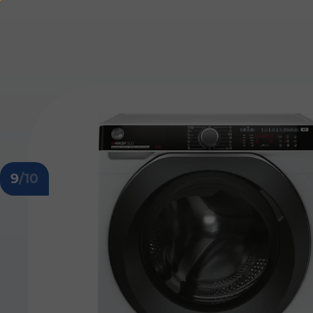
9
/10