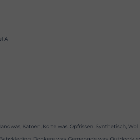
el A
Handwas, Katoen, Korte was, Opfrissen, Synthetisch, Wol
, Babykleding, Donkere was, Gemengde was, Outdoorkle