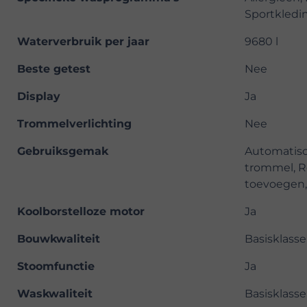
Sportkledi
Waterverbruik per jaar
9680 l
Beste getest
Nee
Display
Ja
Trommelverlichting
Nee
Gebruiksgemak
Automatisc
trommel, Re
toevoegen,
Koolborstelloze motor
Ja
Bouwkwaliteit
Basisklasse
Stoomfunctie
Ja
Waskwaliteit
Basisklasse