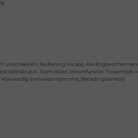
ng
h uitschakelen, Bediening via app, Kledingbescherme
sttijdindicator, Startuitstel, Stoomfunctie, Tussentijds 
 Volwaardig snelwasprogramma, [Beladingssensor]