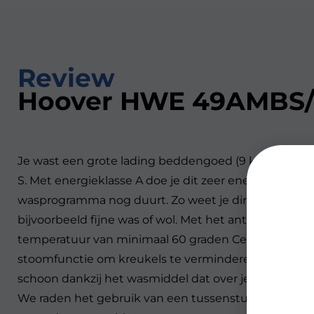
Review
Hoover HWE 49AMBS/
Je wast een grote lading beddengoed (9 kilogram)
S. Met energieklasse A doe je dit zeer energiezuinig.
wasprogramma nog duurt. Zo weet je direct wanneer 
bijvoorbeeld fijne was of wol. Met het anti-allergi
temperatuur van minimaal 60 graden Celsius. Hierdoo
stoomfunctie om kreukels te verminderen en strijkw
schoon dankzij het wasmiddel dat over je kleding spr
We raden het gebruik van een tussenstuk bij deze w