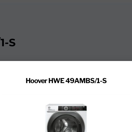
1-S
 in één keer grondig schoon met de Hoover H-500 HWE 
 Wanneer je de hOn app gebruikt, zie je op je telefoon h
Hoover HWE 49AMBS/1-S
je was schoon is. Kies uit één van de 13 wasprogramma’
e programma wast de machine een aantal minuten op een
r verdwijnen allergenen, zoals pollen en dierenharen. 
erk te besparen. Met het Power Care systeem was je gr
oeit.
asmachine af. Heb je een droogkast? Dan plaats je deze