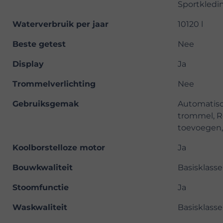
Sportkledi
Waterverbruik per jaar
10120 l
Beste getest
Nee
Display
Ja
Trommelverlichting
Nee
Gebruiksgemak
Automatisc
trommel, Re
toevoegen,
Koolborstelloze motor
Ja
Bouwkwaliteit
Basisklasse
Stoomfunctie
Ja
Waskwaliteit
Basisklasse