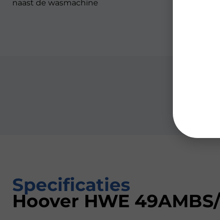
naast de wasmachine
Specificaties
Hoover HWE 49AMBS/