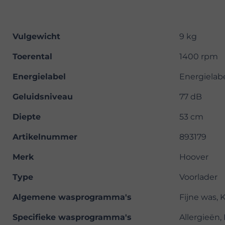
Vulgewicht
9 kg
Toerental
1400 rpm
Energielabel
Energielab
Geluidsniveau
77 dB
Diepte
53 cm
Artikelnummer
893179
Merk
Hoover
Type
Voorlader
Algemene wasprogramma's
Fijne was, 
Specifieke wasprogramma's
Allergieën