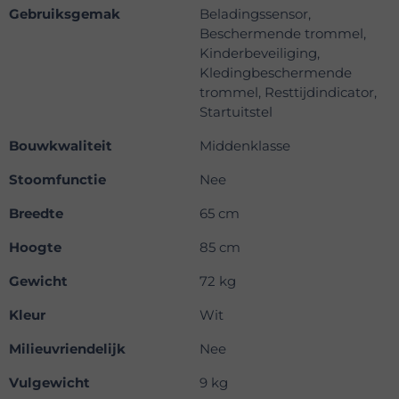
Gebruiksgemak
Beladingssensor,
Beschermende trommel,
Kinderbeveiliging,
Kledingbeschermende
trommel, Resttijdindicator,
Startuitstel
Bouwkwaliteit
Middenklasse
Stoomfunctie
Nee
Breedte
65 cm
Hoogte
85 cm
Gewicht
72 kg
Kleur
Wit
Milieuvriendelijk
Nee
Vulgewicht
9 kg