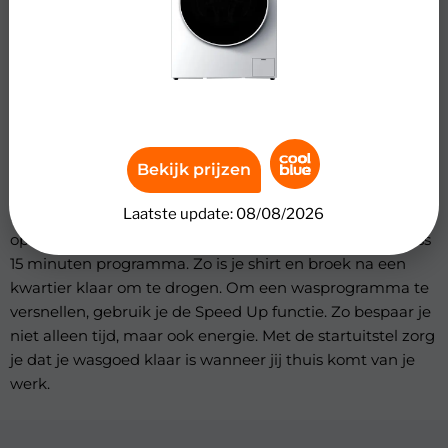
Review
Haier HWD90-BP14636N – 9/6kg
Je wast en droogt het wasgoed van 5 personen of meer
in de Haier HWD90-BP14636N. Je wast alle soorten
kleding en beddengoed met één van de 16
wasprogramma’s. Om je wasgoed in één keer te wassen
Bekijk prijzen
en drogen zonder dit apart in te stellen, gebruik je het
Laatste update: 08/08/2026
non-stopprogramma. Wil je je favoriete outfit snel
opfrissen voor je etentje die avond? Kies dan het Express
15 minuten programma. Zo is je shirt en broek na een
kwartier klaar om te drogen. Om een wasprogramma te
versnellen, gebruik je de Speed Up functie. Zo bespaar je
niet alleen tijd, maar ook energie. Met de startuitstel zorg
je dat je wasgoed klaar is wanneer jij thuis komt van je
werk.