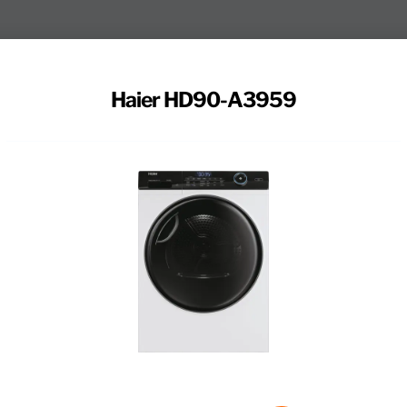
Haier HD90-A3959
f grote ladingen kleding in één keer. De energiezuinig
9 kilogram. Dankzij energieklasse A+++ bespaar je tot 
el gaat extra voorzichtig om met jouw wasgoed. Ook 
uiste behandeling. Zo heeft de warmtepompdroger 14
leding, handdoeken en beddengoed. Ga je een avondje
is je gedragen jurken en shirts op met stoom, zodat je z