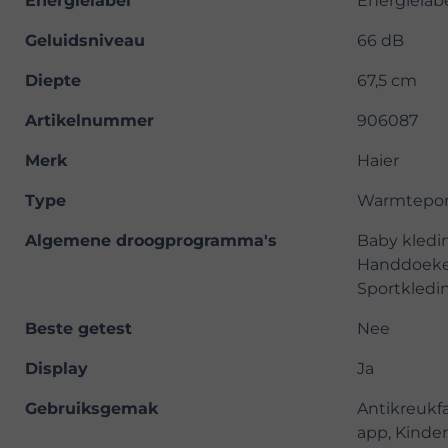
Energielabel
Energielab
Geluidsniveau
66 dB
Diepte
67,5 cm
Artikelnummer
906087
Merk
Haier
Type
Warmtepo
Algemene droogprogramma's
Baby kledi
Handdoeken
Sportkledin
Beste getest
Nee
Display
Ja
Gebruiksgemak
Antikreukfa
app, Kinde