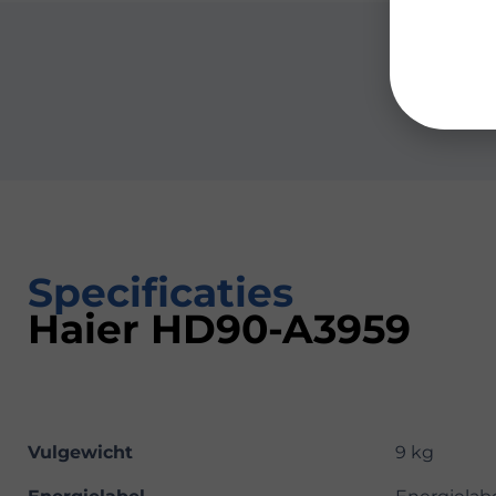
Specificaties
Haier HD90-A3959
Vulgewicht
9 kg