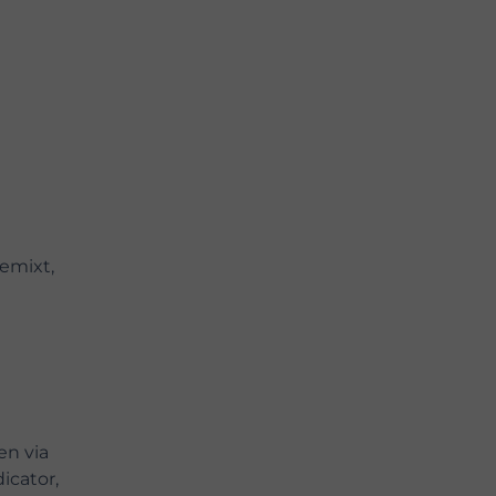
emixt,
en via
icator,