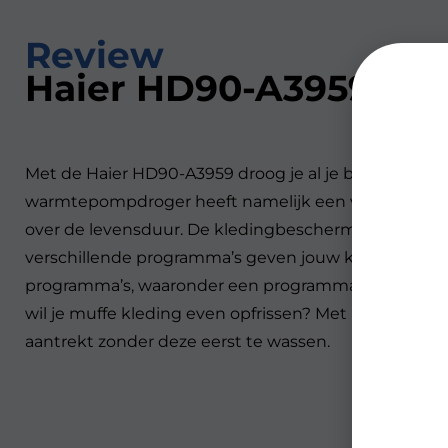
Review
Haier HD90-A3959
Met de Haier HD90-A3959 droog je al je beddengoed o
warmtepompdroger heeft namelijk een vulgewicht van 
over de levensduur. De kledingbeschermende tromm
verschillende programma’s geven jouw kleding de j
programma’s, waaronder een programma voor sportk
wil je muffe kleding even opfrissen? Met i-Refresh fr
aantrekt zonder deze eerst te wassen.