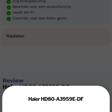
Erg energiezuinig
Beschikt over een stoomfunctie
Heeft WI-FI
Geschikt voor een klein gezin
Nadelen
Review
Haier HD80-A3959E-DF
Je droogt kleine en grotere wasbeurten zeer
Haier HD80-A3959E-DF
energiezuinig met de Haier HD80-A3959E-DF. Met 8
kilogram vulgewicht heb je genoeg ruimte voor kleding