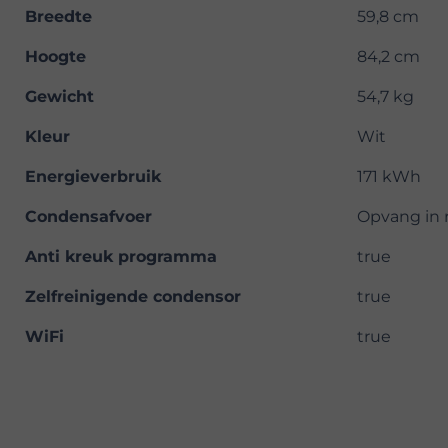
Breedte
59,8 cm
Hoogte
84,2 cm
Gewicht
54,7 kg
Kleur
Wit
Energieverbruik
171 kWh
Condensafvoer
Opvang in r
Anti kreuk programma
true
Zelfreinigende condensor
true
WiFi
true