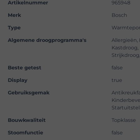
Artikelnummer
965948
Merk
Bosch
Type
Warmtepo
Algemene droogprogramma's
Allergieën,
Kastdroog, 
Strijkdroog
Beste getest
false
Display
true
Gebruiksgemak
Antikreukfa
Kinderbeve
Startuitste
Bouwkwaliteit
Topklasse
Stoomfunctie
false