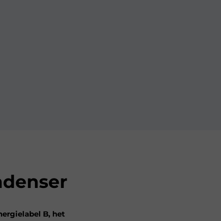
ndenser
rgielabel B, het