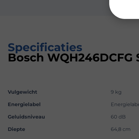
Specificaties
Bosch WQH246DCFG Se
Vulgewicht
9 kg
Energielabel
Energielab
Geluidsniveau
60 dB
Diepte
64,8 cm