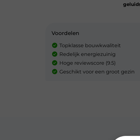
geluid
Voordelen
Topklasse bouwkwaliteit
Redelijk energiezuinig
Hoge reviewscore (9.5)
Geschikt voor een groot gezin