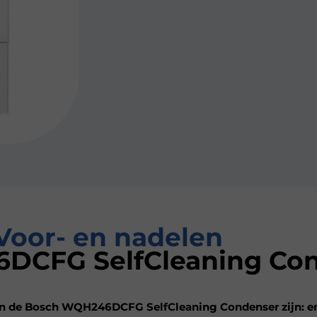
Voor- en nadelen
DCFG SelfCleaning Co
n de Bosch WQH246DCFG SelfCleaning Condenser zijn: ene