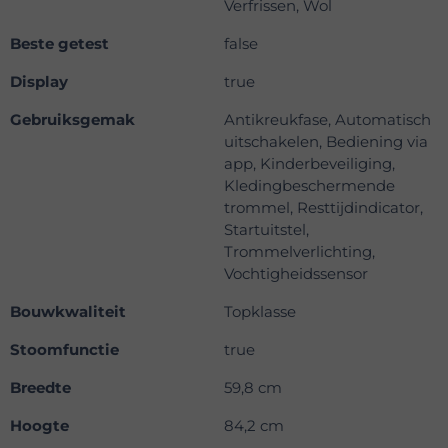
Verfrissen, Wol
Beste getest
false
Display
true
Gebruiksgemak
Antikreukfase, Automatisch
uitschakelen, Bediening via
app, Kinderbeveiliging,
Kledingbeschermende
trommel, Resttijdindicator,
Startuitstel,
Trommelverlichting,
Vochtigheidssensor
Bouwkwaliteit
Topklasse
Stoomfunctie
true
Breedte
59,8 cm
Hoogte
84,2 cm