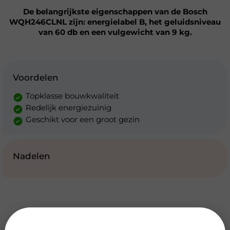
De belangrijkste eigenschappen van de Bosch
WQH246CLNL zijn: energielabel B, het geluidsniveau
van 60 db en een vulgewicht van 9 kg.
Voordelen
Topklasse bouwkwaliteit
Redelijk energiezuinig
Geschikt voor een groot gezin
Nadelen