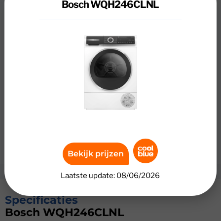
Bosch WQH246CLNL
Review
Bosch WQH246CLNL
Droog grote ladingen was en fris kleding op met de
Bosch WQH246CLNL. Deze wasdroger heeft een Bosch
SelfCleaning Condenser, waardoor je minder onderhoud
hebt en energie bespaart. De condensor spoelt
automatisch schoon, zodat de droger energiezuinig blijft.
Bosch Iron Assist vermindert kreukels met stoom en frist
kleding op. Met 9 kilogram vulgewicht droog je veel was
in één keer. Dankzij energieklasse B bespaar je tot €
280,- aan energiekosten over de levensduur.
Bekijk prijzen
Laatste update: 08/06/2026
Specificaties
Bosch WQH246CLNL